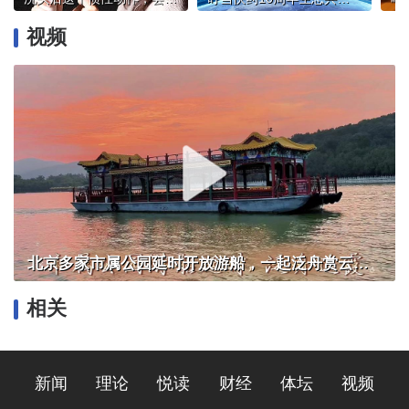
视频
北京多家市属公园延时开放游船，一起泛舟赏云霞！
相关
新闻
理论
悦读
财经
体坛
视频