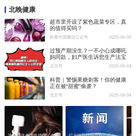
北晚健康
超市里开设了紫色蔬菜专区，真
的值得买吗？
科普中国微信公众号
2025-06-05
过预产期没生？一不小心成哪吒
妈同款，妇产医生诉您生产法宝
北京号
2025-06-04
科普｜警惕果糖刺客！你的健康
正在被“甜蜜”偷袭？
北京号
2025-06-04
洗头后这个惯性动作，会加重脱发
‌叮当快药10周年生态共赢大会：A-LL双轮驱动助力品牌药企释放增长动能