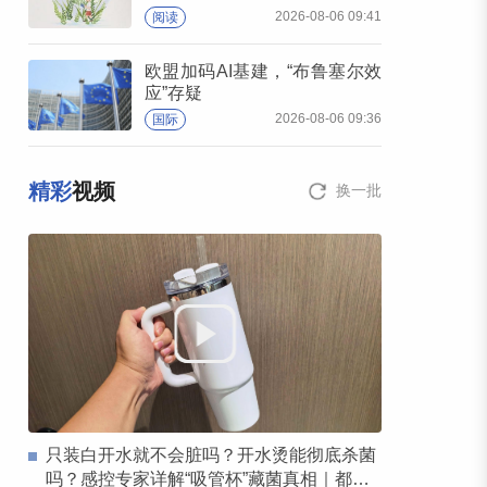
2026-08-06 09:41
阅读
欧盟加码AI基建，“布鲁塞尔效
应”存疑
2026-08-06 09:36
国际
精彩
视频
换一批
只装白开水就不会脏吗？开水烫能彻底杀菌
吗？感控专家详解“吸管杯”藏菌真相｜都视