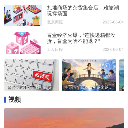
扎堆商场的杂货集合店，难靠潮
玩撑场面
北京商报
2026-06-04
盲盒经济火爆，“连快递箱都没
拆，盲盒为啥不能退？”
工人日报
2026-06-04
坚持功成不必在我、功成必定有我
中国青年报：当AI越来越“会教”，教师该做什么
视频