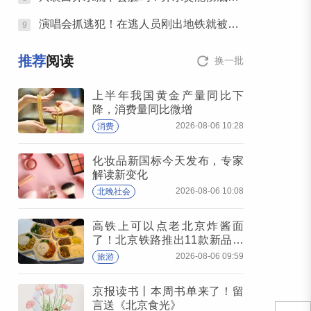
演唱会抓逃犯！在逃人员刚出地铁就被逮住
9
推荐
阅读
换一批
上半年我国黄金产量同比下
降，消费量同比微增
2026-08-06 10:28
消费
化妆品新国标今天发布，专家
解读新变化
2026-08-06 10:08
北晚社会
高铁上可以点老北京炸酱面
了！北京铁路推出11款新品高
铁餐
2026-08-06 09:59
旅游
京报读书丨本周书单来了！留
言送《北京食光》