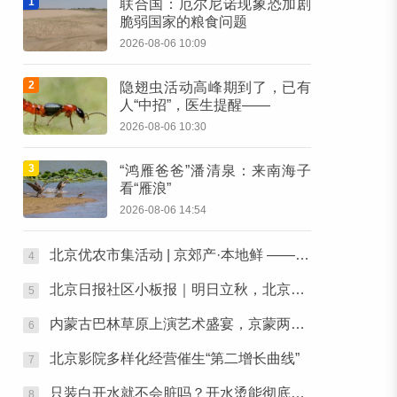
1
联合国：厄尔尼诺现象恐加剧
脆弱国家的粮食问题
2026-08-06 10:09
2
隐翅虫活动高峰期到了，已有
人“中招”，医生提醒——
2026-08-06 10:30
3
“鸿雁爸爸”潘清泉：来南海子
看“雁浪”
2026-08-06 14:54
北京优农市集活动 | 京郊产·本地鲜 ——本周六，去朝阳公园“鲜”起来！
4
北京日报社区小板报｜明日立秋，北京还要热多久？
5
内蒙古巴林草原上演艺术盛宴，京蒙两地艺术家携手为人民歌唱
6
北京影院多样化经营催生“第二增长曲线”
7
只装白开水就不会脏吗？开水烫能彻底杀菌吗？感控专家详解“吸管杯”藏菌真相｜都视频·热观察
8