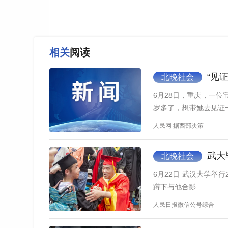
相关
阅读
“见
北晚社会
6月28日，重庆，一
岁多了，想带她去见证
但是…
人民网 据西部决策
武大
北晚社会
6月22日 武汉大学举
蹲下与他合影…
人民日报微信公号综合