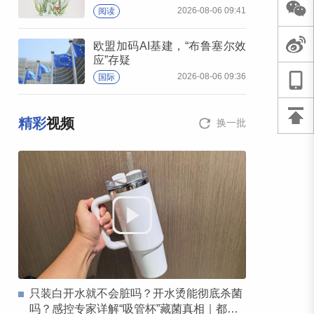
2026-08-06 09:41
阅读
欧盟加码AI基建，“布鲁塞尔效
应”存疑
2026-08-06 09:36
国际
精彩
视频
换一批
只装白开水就不会脏吗？开水烫能彻底杀菌
吗？感控专家详解“吸管杯”藏菌真相｜都视