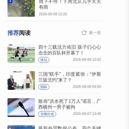
1
雨下不停！下周北京几乎天天
有雨
2026-08-08 12:20
推荐
阅读
换一批
四十三载活力依旧 孩子们心心
念念的百队杯开幕了！
2026-08-08 10:42
体坛
三国“联手”，印度紧张：“伊斯
兰版北约”来了？
2026-08-08 09:00
国际
散布“洪水死了1万人”谣言，广
西横州一男子被拘
2026-08-07 13:49
北晚社会
最新外贸数据公布，四个关键