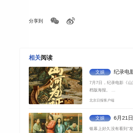
分享到
潘斌龙说：“片中这个父亲与我小时候身边
的资源和力量。我希望观众这次在电影中看到的
形象。”
相关
阅读
纪录电影
文娱
7月7日，纪录电影《
档版海报。 …
北京日报客户端
6月21
文娱
银幕上好久没有看到“