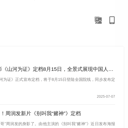
普通平凡的叔叔伯伯太像了，爱是他们拥有的最大的最丰富
不是潘斌龙，而是一个真正让他们熟悉的父亲、叔叔伯伯的
《山河为证》定档8月15日，全景式展现中国人民14年抗战历程
山河为证》正式宣布定档，将于8月15日登陆全国院线，同步发布定
2025-07-07
日！周润发新片《别叫我“赌神”》定档
发哥”周润发的身影了。由他主演的《别叫我“赌神”》近日发布海报