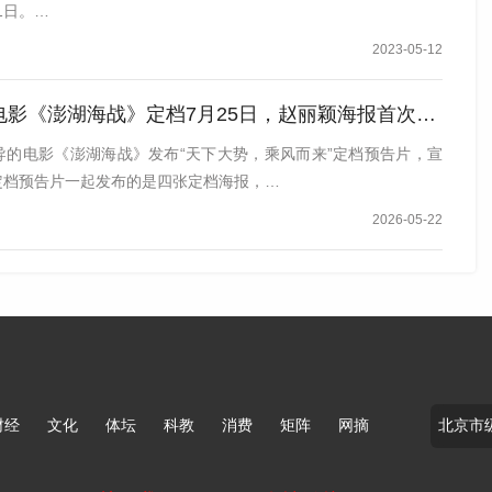
1日。…
2023-05-12
影《澎湖海战》定档7月25日，赵丽颖海报首次发布
执导的电影《澎湖海战》发布“天下大势，乘风而来”定档预告片，宣
着定档预告片一起发布的是四张定档海报，…
2026-05-22
财经
文化
体坛
科教
消费
矩阵
网摘
北妈妈，因为心疼女儿，没少跟潘斌龙“干仗”。