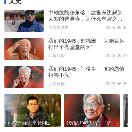
文史
中轴线隐秘角落｜故宫东边鲜为
人知的普渡寺，为什么皇宫之外
还能用金瓦？
大鼓楼微博
2025-06-30
我们的1945 | 刘福田：“为咱百姓
打出个亮堂堂的天”
北京日报
2025-06-27
我们的1945 | 闫俊生：“党的恩情
报答不完”
北京日报
2025-06-26
作家带你看北京|徐则臣：通州大运河治理得很好，希望通过小说让更多人关注运河
我们的1945｜杨忠：“参加革命，我如同获得了新生”