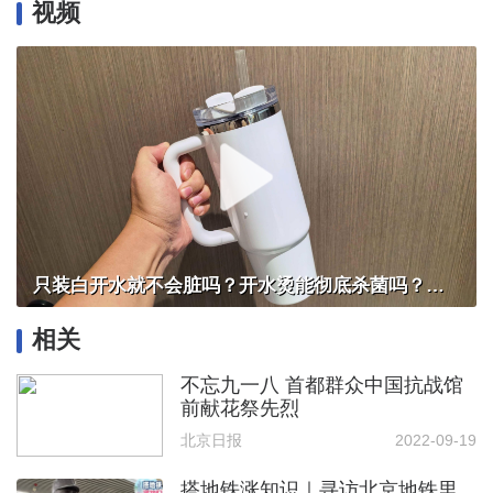
视频
只装白开水就不会脏吗？开水烫能彻底杀菌吗？感控专家详解“吸管杯”藏菌真相｜都视频·热观察
相关
不忘九一八 首都群众中国抗战馆
前献花祭先烈
北京日报
2022-09-19
搭地铁涨知识｜寻访北京地铁里