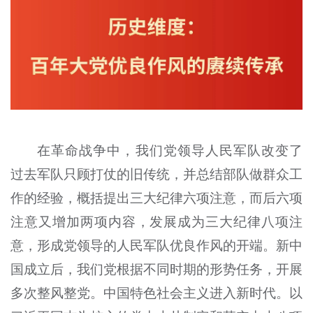
在革命战争中，我们党领导人民军队改变了
过去军队只顾打仗的旧传统，并总结部队做群众工
作的经验，概括提出三大纪律六项注意，而后六项
注意又增加两项内容，发展成为三大纪律八项注
意，形成党领导的人民军队优良作风的开端。新中
国成立后，我们党根据不同时期的形势任务，开展
多次整风整党。中国特色社会主义进入新时代。以