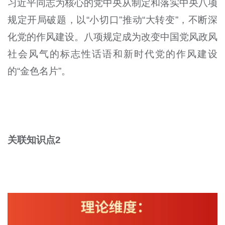
习近平同志为核心的党中央从制定和落实中央八项
规定开局破题，以“小切口”推动“大转变”，不断深
化党的作风建设。八项规定成为改变中国党风政风
社会风气的标志性话语和新时代党的作风建设
的“金色名片”。
关联知识点2