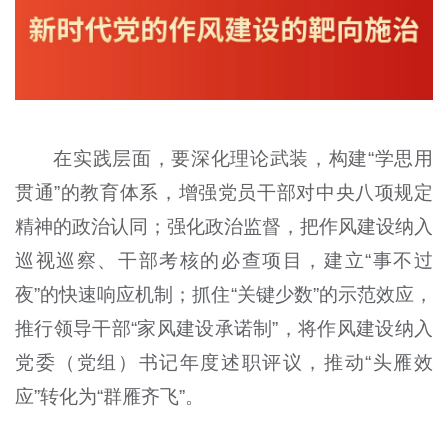
在实践层面，要深化理论武装，构建“学思用
贯通”的教育体系，增强党员干部对中央八项规定
精神的政治认同；强化政治监督，把作风建设纳入
巡视巡察、干部考核的必查项目，建立“事不过
夜”的快速响应机制；抓住“关键少数”的示范效应，
推行领导干部“家风建设承诺制”，将作风建设纳入
党委（党组）书记年度述职评议，推动“头雁效
应”转化为“群雁齐飞”。