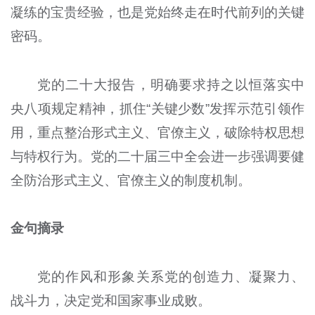
凝练的宝贵经验，也是党始终走在时代前列的关键
密码。
党的二十大报告，明确要求持之以恒落实中
央八项规定精神，抓住“关键少数”发挥示范引领作
用，重点整治形式主义、官僚主义，破除特权思想
与特权行为。党的二十届三中全会进一步强调要健
全防治形式主义、官僚主义的制度机制。
金句摘录
党的作风和形象关系党的创造力、凝聚力、
战斗力，决定党和国家事业成败。