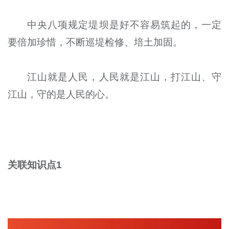
中央八项规定堤坝是好不容易筑起的，一定
要倍加珍惜，不断巡堤检修、培土加固。
江山就是人民，人民就是江山，打江山、守
江山，守的是人民的心。
关联知识点1