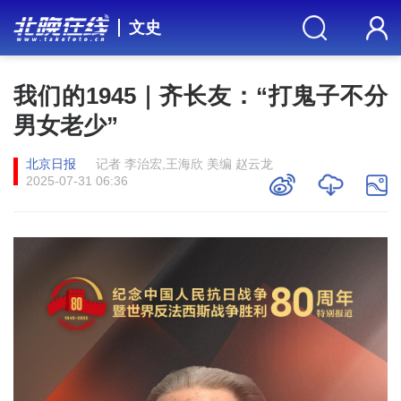
文史
我们的1945｜齐长友：“打鬼子不分
男女老少”
北京日报
记者 李治宏,王海欣 美编 赵云龙
2025-07-31 06:36