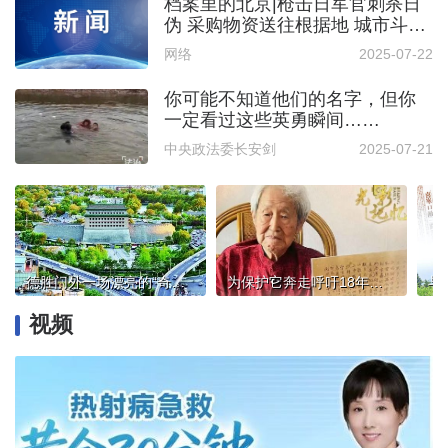
档案里的北京|枪击日军官刺杀日
伪 采购物资送往根据地 城市斗争
展现不屈精神
网络
2025-07-22
你可能不知道他们的名字，但你
一定看过这些英勇瞬间……
中央政法委长安剑
2025-07-21
德胜门外一场漂亮的“奇袭”！功德林事件，日伪军脸丢大了
为保护它奔走呼吁18年！百岁李滨声披露白塔“罗德俊手书”公开始末
视频