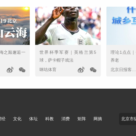
海之巅邂逅一
世界杯季军赛｜英格兰第5
理论1点点
球，萨卡帽子戏法
养老
咪咕体育
北京日报客户端
财经
文化
体坛
科教
消费
矩阵
网摘