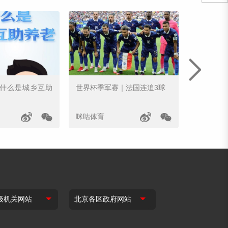
｜什么是城乡互助
世界杯季军赛｜法国连追3球
姆巴佩世
咪咕体育
咪咕体育