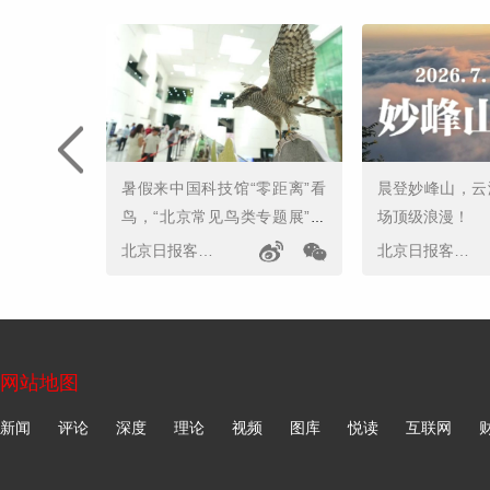
暑假来中国科技馆“零距离”看
晨登妙峰山，云
鸟，“北京常见鸟类专题展”开
场顶级浪漫！
幕
北京日报客户端
北京日报客户端
网站地图
新闻
评论
深度
理论
视频
图库
悦读
互联网