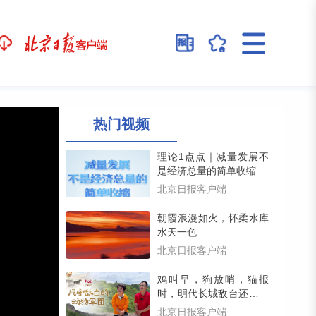
热门视频
理论1点点｜减量发展不
是经济总量的简单收缩
北京日报客户端
朝霞浪漫如火，怀柔水库
水天一色
北京日报客户端
鸡叫早，狗放哨，猫报
时，明代长城敌台还藏着
一支动物戍守军团（留言
北京日报客户端