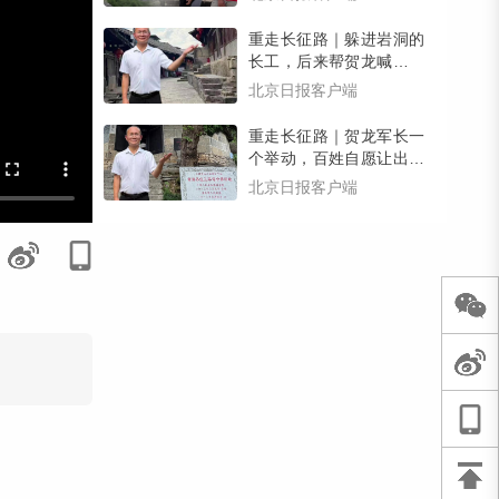
有惊喜）
重走长征路｜躲进岩洞的
长工，后来帮贺龙喊回了
逃跑的乡亲们，壮大了红
北京日报客户端
军力量
重走长征路｜贺龙军长一
个举动，百姓自愿让出家
宅，红三军在南腰界有了
北京日报客户端
司令部