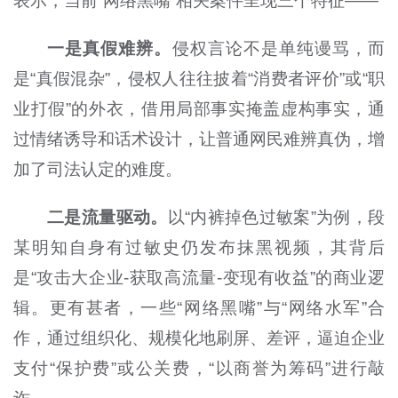
表示，当前“网络黑嘴”相关案件呈现三个特征——
一是真假难辨。
侵权言论不是单纯谩骂，而
是“真假混杂”，侵权人往往披着“消费者评价”或“职
业打假”的外衣，借用局部事实掩盖虚构事实，通
过情绪诱导和话术设计，让普通网民难辨真伪，增
加了司法认定的难度。
二是流量驱动。
以“内裤掉色过敏案”为例，段
某明知自身有过敏史仍发布抹黑视频，其背后
是“攻击大企业-获取高流量-变现有收益”的商业逻
辑。更有甚者，一些“网络黑嘴”与“网络水军”合
作，通过组织化、规模化地刷屏、差评，逼迫企业
支付“保护费”或公关费，“以商誉为筹码”进行敲