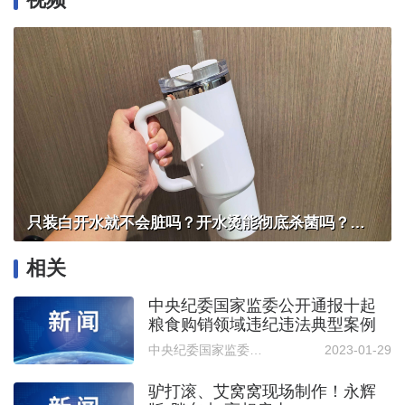
只装白开水就不会脏吗？开水烫能彻底杀菌吗？感控专家详解“吸管杯”藏菌真相｜都视频·热观察
相关
中央纪委国家监委公开通报十起
粮食购销领域违纪违法典型案例
中央纪委国家监委网站客户端
2023-01-29
驴打滚、艾窝窝现场制作！永辉