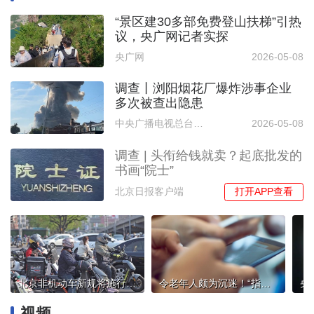
“景区建30多部免费登山扶梯”引热
议，央广网记者实探
央广网
2026-05-08
调查丨浏阳烟花厂爆炸涉事企业
多次被查出隐患
中央广播电视总台中国之声
2026-05-08
调查 | 头衔给钱就卖？起底批发的
书画“院士”
打开APP查看
北京日报客户端
北京非机动车新规将施行，头盔佩戴率如何？
令老年人颇为沉迷！“指尖任务”暗藏猫腻
视频