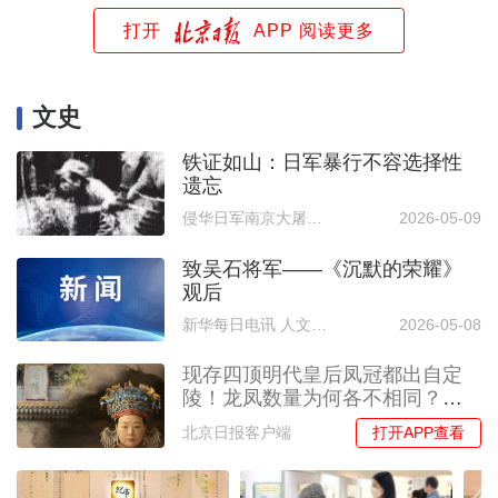
打开
APP 阅读更多
文史
铁证如山：日军暴行不容选择性
遗忘
侵华日军南京大屠杀遇难同胞纪念馆
2026-05-09
致吴石将军——《沉默的荣耀》
观后
新华每日电讯 人文漫笔
2026-05-08
现存四顶明代皇后凤冠都出自定
陵！龙凤数量为何各不相同？揭
秘背后玄机
打开APP查看
北京日报客户端