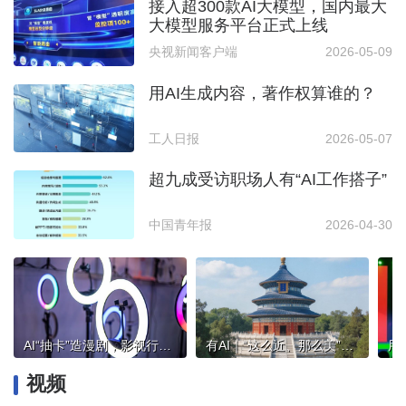
接入超300款AI大模型，国内最大
大模型服务平台正式上线
央视新闻客户端
2026-05-09
用AI生成内容，著作权算谁的？
工人日报
2026-05-07
超九成受访职场人有“AI工作搭子”
中国青年报
2026-04-30
AI“抽卡”造漫剧，影视行业迎新变
有AI｜“这么近、那么美”！用希区柯克变焦，看京津冀地标
用
视频