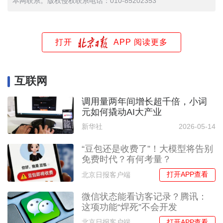
本网联系。版权侵权联系电话：010-85202353
打开
APP 阅读更多
互联网
调用量两年间增长超千倍，小词
元如何撬动AI大产业
新华社
2026-05-14
“豆包还是收费了”！大模型将告别
免费时代？有何考量？
打开APP查看
北京日报客户端
微信状态能看访客记录？腾讯：
这项功能“焊死”不会开发
打开APP查看
北京日报客户端