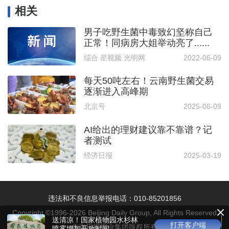
相关
男子吃野生菌中毒致幻坚称自己
正常！同病房大姐举动亮了......
综合 星视频 光明网
2022-06-09
每天50吨左右！云南野生菌交易
逐渐进入高峰期
北京号
2025-06-09
AI给出的理财建议靠不靠谱？记
者测试
经济日报
2025-03-19
违法和不良信息举报电话：010-85201856
Copyright ©1996-
2026
Beijing Daily Group, All Rights Reserved
送清凉！国家植物园水杉林
打开客户端
北京日报报业集团版权所有
喷雾增加开放时间