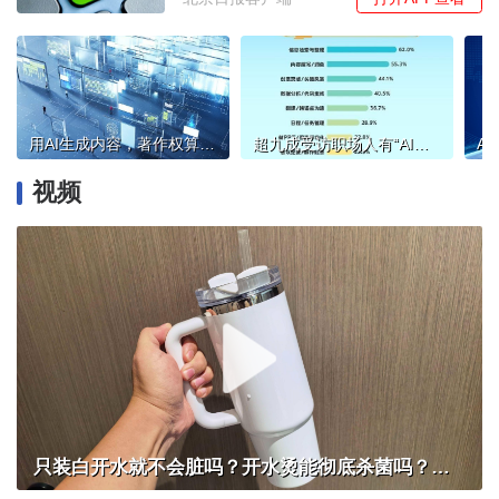
用AI生成内容，著作权算谁的？
超九成受访职场人有“AI工作搭子”
视频
只装白开水就不会脏吗？开水烫能彻底杀菌吗？感控专家详解“吸管杯”藏菌真相｜都视频·热观察