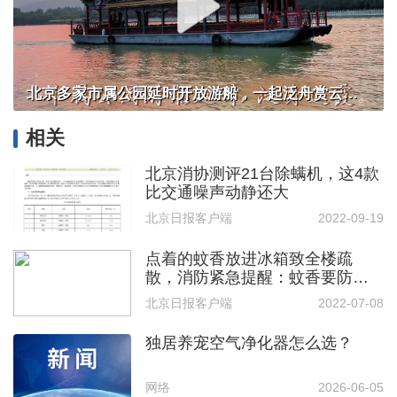
北京多家市属公园延时开放游船，一起泛舟赏云霞！
相关
北京消协测评21台除螨机，这4款
比交通噪声动静还大
北京日报客户端
2022-09-19
点着的蚊香放进冰箱致全楼疏
散，消防紧急提醒：蚊香要防阴
燃
北京日报客户端
2022-07-08
独居养宠空气净化器怎么选？
网络
2026-06-05