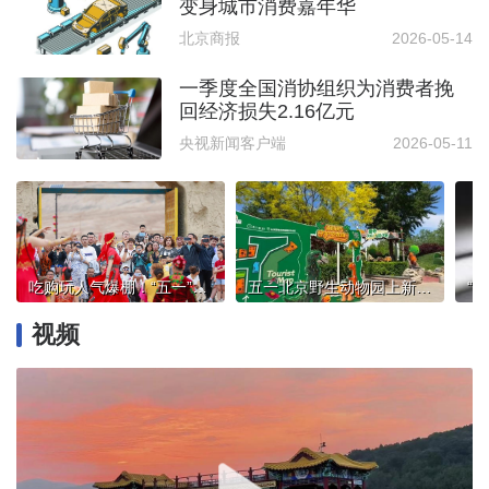
变身城市消费嘉年华
北京商报
2026-05-14
一季度全国消协组织为消费者挽
回经济损失2.16亿元
央视新闻客户端
2026-05-11
吃购玩人气爆棚！“五一”假期新疆消费市场热辣滚烫
五一北京野生动物园上新！来恐龙山看“萌兽”巡游
视频