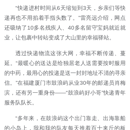
“快递进村时间从6天缩短到3天，乡亲们等快
递再也不用掐着手指头数了。”雷亮远介绍，网点
还吸纳了10多名残疾人、40多名留守宝妈就近就
业，让包裹中转站变成了大山里的幸福驿站。
透过快递物流这张大网，幸福不断传递、蔓
延。“最暖心的送达是给独居老人送需要按时服用
的中药，最用心的投递是送一封封地址不清的寻亲
信。”在福建厦门市鼓浪屿从业30年的邮递员肖梅
滨，还有另一重身份——“鼓浪屿好小哥”快递青年
服务队队长。
“多年来，在鼓浪屿这个出门靠走、出海靠船
的小岛上，我和我的队友每天推着百十来斤的板