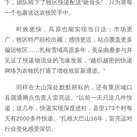
下，团队啃下了牧区快递配送“硬骨头”，只为将每
一个包裹送达农牧民手中。
时效更快，高原也能实现当日达；市场更
广，牧区特产轻松出藏；感情更近，站点覆盖更多
偏远牧区……扎根雪域高原多年，美朵曲桑参与并
见证了快递物流业的飞速发展，“越织越密的快递
网络为农牧民打通了增收致富新通道。”
同样在大山深处默默耕耘的，还有重庆城口
县圆通网点负责人雷亮远。“以前一天只送几件快
递；这几年，快递实现深度进村，县里173个村每
天有2000多件快递。”扎根大巴山16年，雷亮远对
行业变化感受深切。