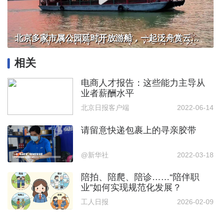
北京多家市属公园延时开放游船，一起泛舟赏云霞！
相关
电商人才报告：这些能力主导从
业者薪酬水平
北京日报客户端
2022-06-14
请留意快递包裹上的寻亲胶带
@新华社
2022-03-18
陪拍、陪爬、陪诊……“陪伴职
业”如何实现规范化发展？
工人日报
2026-02-09