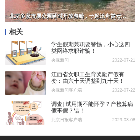
北京多家市属公园延时开放游船，一起泛舟赏云霞！
相关
学生假期兼职要警惕，小心这四
类网络求职诈骗！
央视新闻
2022-07-21
江西省女职工生育奖励产假有
变：由六十天调整到九十天！
央视新闻客户端
2022-07-22
调查| 试用期不能怀孕？产检算病
假事假？错！
北京日报客户端
2023-03-08