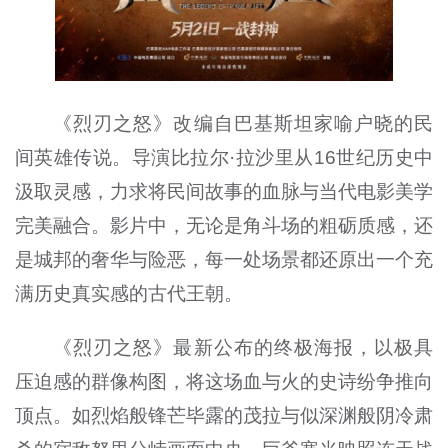
《烈刃之怒》改编自巴基斯坦家喻户晓的民
间英雄传说。导演比拉尔·拉沙里从16世纪历史中
汲取灵感，力求将民间故事的血脉与当代电影美学
完美融合。影片中，无论是角斗场的粗砺质感，还
是城邦的奢华与险恶，每一处场景都还原出一个充
满历史真实感的古代王朝。
《烈刃之怒》最新公布的终极海报，以极具
压迫感的群像构图，将这场血与火的史诗纷争推向
顶点。如烈焰般锋芒毕露的茂拉与似深渊般阴冷肃