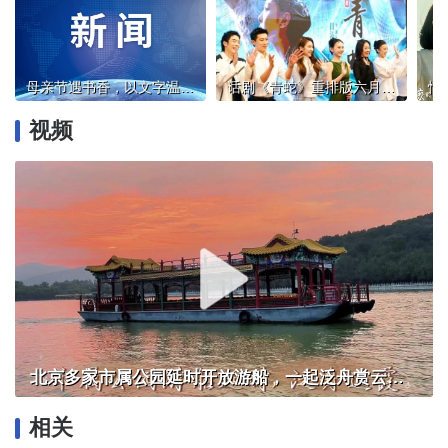
母亲节遇书香，以文字温柔致爱 | 北京实体书店活动预告（5月9日~5月15日）
话剧《青蛇》重排版六月首演，00后阵容+数字技术焕新经典
视频
北京多家市属公园延时开放游船，一起泛舟赏云霞！
相关