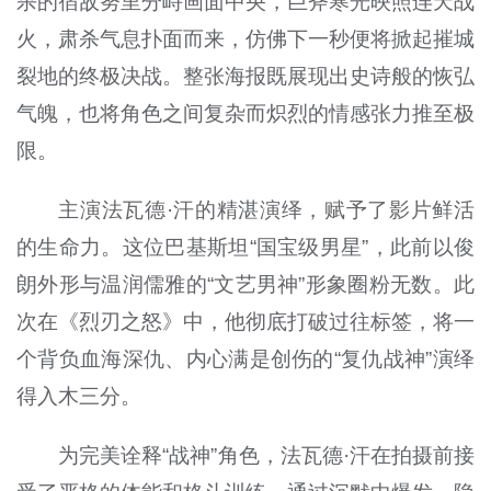
杀的宿敌努里分峙画面中央，巨斧寒光映照连天战
火，肃杀气息扑面而来，仿佛下一秒便将掀起摧城
裂地的终极决战。整张海报既展现出史诗般的恢弘
气魄，也将角色之间复杂而炽烈的情感张力推至极
限。
主演法瓦德·汗的精湛演绎，赋予了影片鲜活
的生命力。这位巴基斯坦“国宝级男星”，此前以俊
朗外形与温润儒雅的“文艺男神”形象圈粉无数。此
次在《烈刃之怒》中，他彻底打破过往标签，将一
个背负血海深仇、内心满是创伤的“复仇战神”演绎
得入木三分。
为完美诠释“战神”角色，法瓦德·汗在拍摄前接