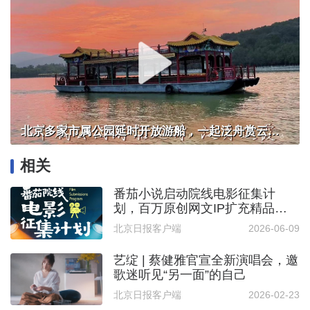
北京多家市属公园延时开放游船，一起泛舟赏云霞！
相关
番茄小说启动院线电影征集计
划，百万原创网文IP扩充精品电
影改编池
北京日报客户端
2026-06-09
艺绽 | 蔡健雅官宣全新演唱会，邀
歌迷听见“另一面”的自己
北京日报客户端
2026-02-23