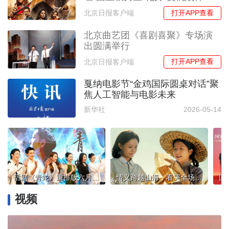
打开APP查看
北京日报客户端
北京曲艺团《喜剧喜聚》专场演
出圆满举行
打开APP查看
北京日报客户端
戛纳电影节“金鸡国际圆桌对话”聚
焦人工智能与电影未来
新华社
2026-05-14
话剧《青蛇》重排版六月首演，00后阵容+数字技术焕新经典
情义跨越山海，看哭全场观众！小成本影片《给阿嬷的情书》成出圈爆款
视频