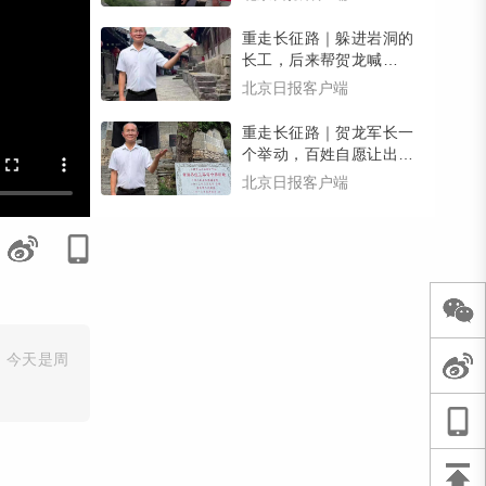
有惊喜）
重走长征路｜躲进岩洞的
长工，后来帮贺龙喊回了
逃跑的乡亲们，壮大了红
北京日报客户端
军力量
重走长征路｜贺龙军长一
个举动，百姓自愿让出家
宅，红三军在南腰界有了
北京日报客户端
司令部
；今天是周