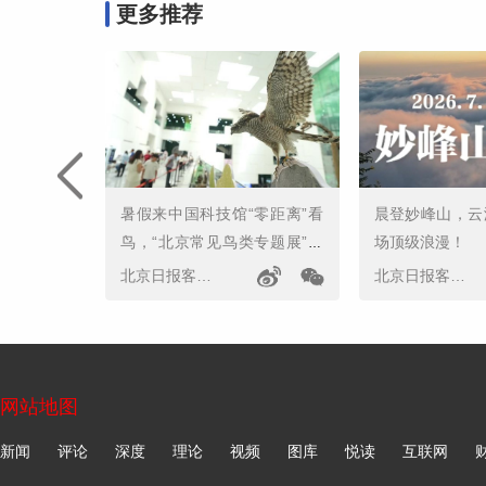
更多推荐
暑假来中国科技馆“零距离”看
晨登妙峰山，云
鸟，“北京常见鸟类专题展”开
场顶级浪漫！
幕
北京日报客户端
北京日报客户端
网站地图
新闻
评论
深度
理论
视频
图库
悦读
互联网