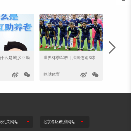
｜什么是城乡互助
世界杯季军赛｜法国连追3球
姆巴佩世
咪咕体育
咪咕体育