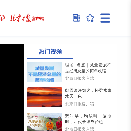
热门视频
理论1点点｜减量发展不
是经济总量的简单收缩
北京日报客户端
朝霞浪漫如火，怀柔水库
水天一色
北京日报客户端
鸡叫早，狗放哨，猫报
时，明代长城敌台还藏着
一支动物戍守军团（留言
北京日报客户端