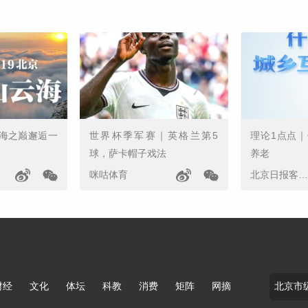
海之巅邂逅一
世界杯季军赛｜英格兰第5
理论1点点
球，萨卡帽子戏法
养老
咪咕体育
北京日报客户端
财经
文化
体坛
科教
消费
矩阵
网摘