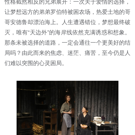
性格截然相反的兄弟展开：一次关于爱情的选择，
让梦想远方的弟弟罗伯特被困农场，热爱土地的哥
哥安德鲁却漂泊海上。人生遭遇错位，梦想最终破
灭，唯有“天边外”的海岸线依然充满诱惑和想象。
那条未被选择的道路，一定会通往一个更美好的结
局吗？由此而来的焦虑、迷茫、痛苦，至今仍是人
们难以突围的心灵困局。