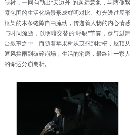
映衬，一同勾勒出“天边外”的遥远意象，与两侧紧
紧包围的生活化场景形成鲜明对比。灯光透过屋形
框架的木条缝隙自由流动，传递着人物的内心情感
与时间流逝，以明暗交替的“呼吸”节奏，参与进舞
台叙事之中。而随着苹果树从茂盛到枯槁，屋顶从
遮风挡雨到破碎崩塌，生活的消磨，最终让一家人
的命运分崩离析。