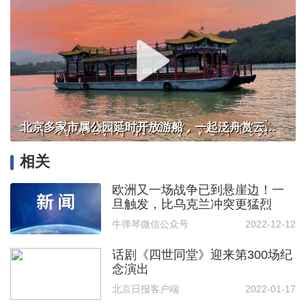
北京多家市属公园延时开放游船，一起泛舟赏云霞！
相关
欧洲又一场战争已到悬崖边！一
旦触发，比乌克兰冲突更猛烈
牛弹琴微信公众号
2022-12-12
话剧《四世同堂》迎来第300场纪
念演出
北京日报客户端
2022-01-17