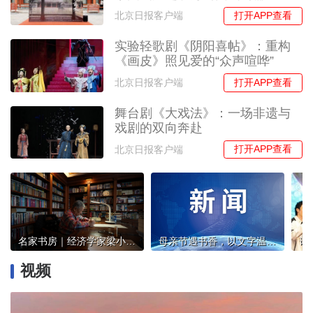
打开APP查看
北京日报客户端
实验轻歌剧《阴阳喜帖》：重构
《画皮》照见爱的“众声喧哗”
打开APP查看
北京日报客户端
舞台剧《大戏法》：一场非遗与
戏剧的双向奔赴
打开APP查看
北京日报客户端
名家书房｜经济学家梁小民：一年读书300本，人生的幸福在于选择
母亲节遇书香，以文字温柔致爱 | 北京实体书店活动预告（5月9日~5月15日）
视频