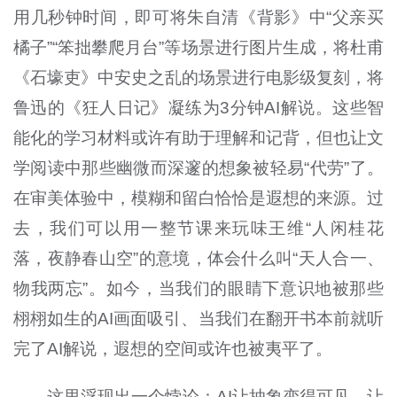
用几秒钟时间，即可将朱自清《背影》中“父亲买
橘子”“笨拙攀爬月台”等场景进行图片生成，将杜甫
《石壕吏》中安史之乱的场景进行电影级复刻，将
鲁迅的《狂人日记》凝练为3分钟AI解说。这些智
能化的学习材料或许有助于理解和记背，但也让文
学阅读中那些幽微而深邃的想象被轻易“代劳”了。
在审美体验中，模糊和留白恰恰是遐想的来源。过
去，我们可以用一整节课来玩味王维“人闲桂花
落，夜静春山空”的意境，体会什么叫“天人合一、
物我两忘”。如今，当我们的眼睛下意识地被那些
栩栩如生的AI画面吸引、当我们在翻开书本前就听
完了AI解说，遐想的空间或许也被夷平了。
这里浮现出一个悖论：AI让抽象变得可见、让