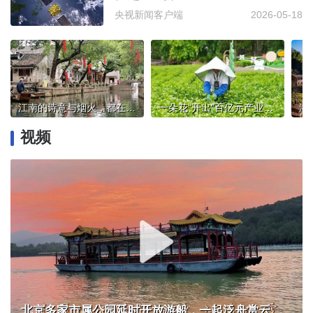
央视新闻客户端
2026-05-18
江南的诗意与烟火，都在水里
一朵花“开出”百亿元产业，广西横州茉莉香飘世界
浙
视频
北京多家市属公园延时开放游船，一起泛舟赏云霞！