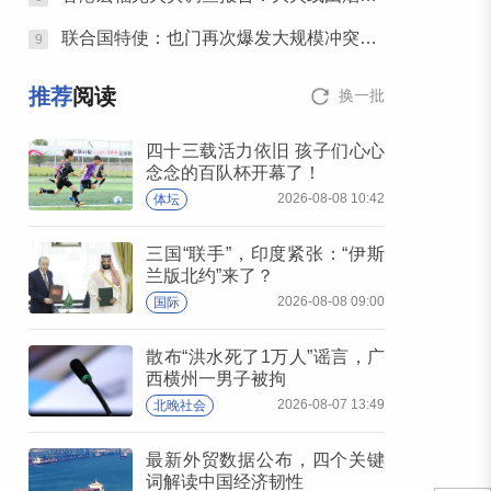
联合国特使：也门再次爆发大规模冲突风险升至四年多来最高水平
9
推荐
阅读
换一批
四十三载活力依旧 孩子们心心
念念的百队杯开幕了！
2026-08-08 10:42
体坛
三国“联手”，印度紧张：“伊斯
兰版北约”来了？
2026-08-08 09:00
国际
散布“洪水死了1万人”谣言，广
西横州一男子被拘
2026-08-07 13:49
北晚社会
最新外贸数据公布，四个关键
词解读中国经济韧性