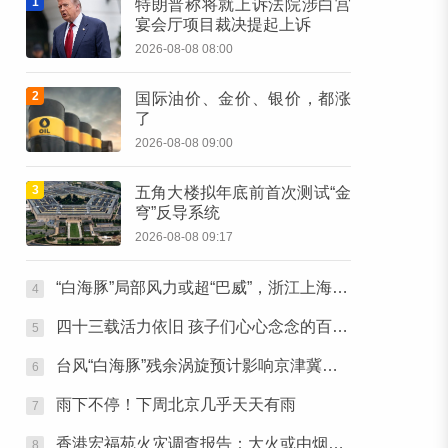
1
特朗普称将就上诉法院涉白宫
宴会厅项目裁决提起上诉
2026-08-08 08:00
2
国际油价、金价、银价，都涨
了
2026-08-08 09:00
3
五角大楼拟年底前首次测试“金
穹”反导系统
2026-08-08 09:17
“白海豚”局部风力或超“巴威”，浙江上海处于台风危险半圆
4
四十三载活力依旧 孩子们心心念念的百队杯开幕了！
5
台风“白海豚”残余涡旋预计影响京津冀等地
6
雨下不停！下周北京几乎天天有雨
7
香港宏福苑火灾调查报告：大火或由烟头引起
8