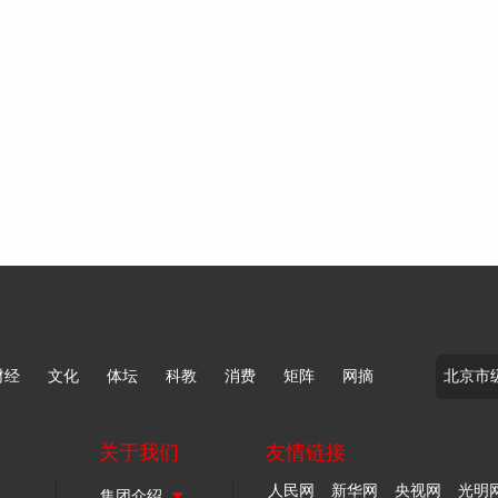
财经
文化
体坛
科教
消费
矩阵
网摘
关于我们
友情链接
人民网
新华网
央视网
光明