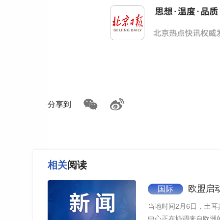
分享到
相关
阅读
欧盟启
国际
当地时间2月6日，土
中心正在协调来自欧洲