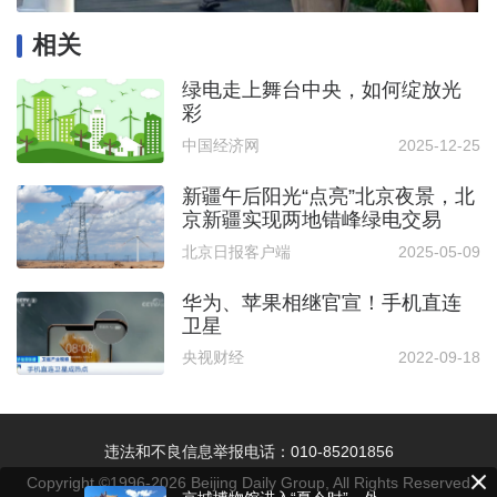
相关
绿电走上舞台中央，如何绽放光
彩
中国经济网
2025-12-25
新疆午后阳光“点亮”北京夜景，北
京新疆实现两地错峰绿电交易
北京日报客户端
2025-05-09
华为、苹果相继官宣！手机直连
卫星
央视财经
2022-09-18
违法和不良信息举报电话：010-85201856
Copyright ©1996-
2026
Beijing Daily Group, All Rights Reserved