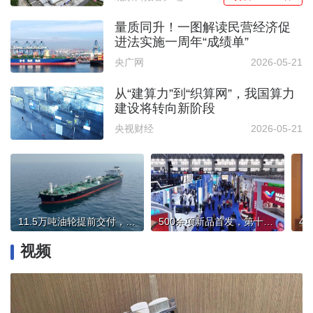
量质同升！一图解读民营经济促
进法实施一周年“成绩单”
央广网
2026-05-21
从“建算力”到“织算网”，我国算力
建设将转向新阶段
央视财经
2026-05-21
11.5万吨油轮提前交付，国产油轮已在全球市场占据主导
500余项新品首发，第十届中俄博览会解码合作新图景
视频