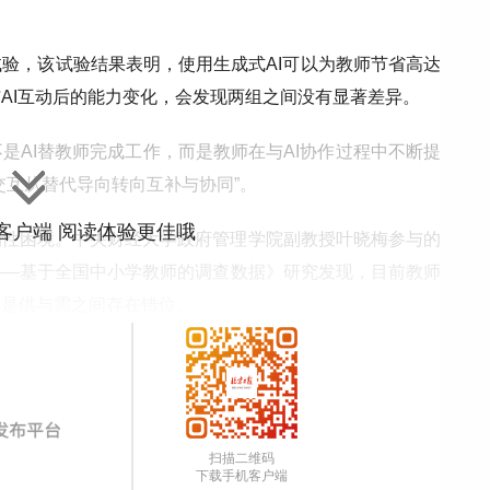
验，该试验结果表明，使用生成式AI可以为教师节省高达
与AI互动后的能力变化，会发现两组之间没有显著差异。
是AI替教师完成工作，而是教师在与AI协作过程中不断提
交互从替代导向转向互补与协同”。
”客户端 阅读体验更佳哦
构性困境。中央财经大学政府管理学院副教授叶晓梅参与的
——基于全国中小学教师的调查数据》研究发现，目前教师
而是供与需之间存在错位。
查显示，过去一年里，超过80%的教师至少参与过一类数字
训“量大”并不意味着效果理想。
字培训。”叶晓梅告诉中青报·中青网记者，当前多数培训存
扫描二维码
下载手机客户端