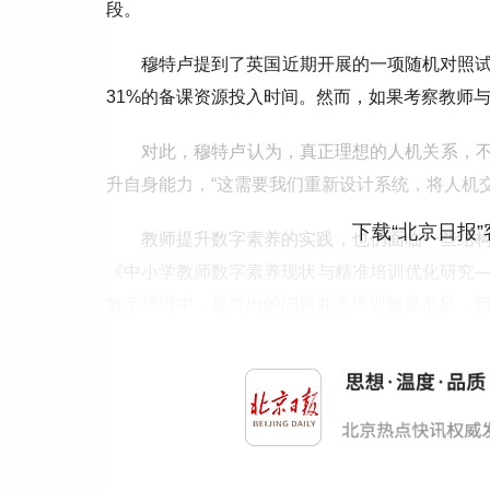
段。
穆特卢提到了英国近期开展的一项随机对照试
31%的备课资源投入时间。然而，如果考察教师
对此，穆特卢认为，真正理想的人机关系，不
升自身能力，“这需要我们重新设计系统，将人机
下载“北京日报
教师提升数字素养的实践，也仍面临一些结
《中小学教师数字素养现状与精准培训优化研究
数字培训中，最突出的问题并非培训数量不足，
这份对27个省份3000多名中小学教师的调
培训，跨校培训参与率甚至达到88.8%。然而，培
“一些教师反映，每年都要参加内容相似的数
在“重理论、轻实践”“重统一、轻差异”的问题。