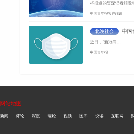
杯报道的资深记者颁发
真正需要警惕的，是学生“主体性”的流失。
1…
中国青年报客户端讯
当AI可以快速生成答案时，学生缺乏的已
的、如何理解自身学习的过程。
中国
北晚社会
近日，“新冠病…
当前，许多学校和教师都采用自适应学习平
中国青年报
维度数据，来建立个性化学生的知识图谱，并提
正确答案。
“但是这种自适应学习模式的核心是‘试错法’
中发挥更多引导性作用，清华大学文科资深教授
力：知识的价值判断能力、知识整合与分类能力
网站地图
“教师需要在学生学习过程中引导学生反思
新闻
评论
深度
理论
视频
图库
悦读
互联网
优势的更大挑战。”谢维和说。