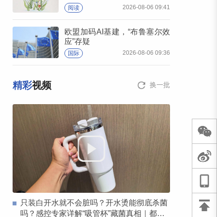
2026-08-06 09:41
阅读
欧盟加码AI基建，“布鲁塞尔效
应”存疑
2026-08-06 09:36
国际
精彩
视频
换一批
只装白开水就不会脏吗？开水烫能彻底杀菌
吗？感控专家详解“吸管杯”藏菌真相｜都视