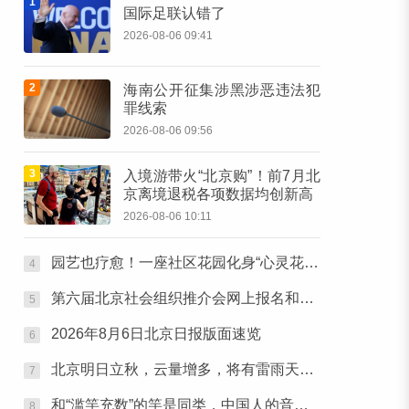
1
国际足联认错了
2026-08-06 09:41
2
海南公开征集涉黑涉恶违法犯
罪线索
2026-08-06 09:56
3
入境游带火“北京购”！前7月北
京离境退税各项数据均创新高
2026-08-06 10:11
园艺也疗愈！一座社区花园化身“心灵花园”
4
第六届北京社会组织推介会网上报名和素材征集通知
5
2026年8月6日北京日报版面速览
6
北京明日立秋，云量增多，将有雷雨天气出没
7
和“滥竽充数”的竽是同类，中国人的音乐观写在智化寺京音乐的乐器里
8