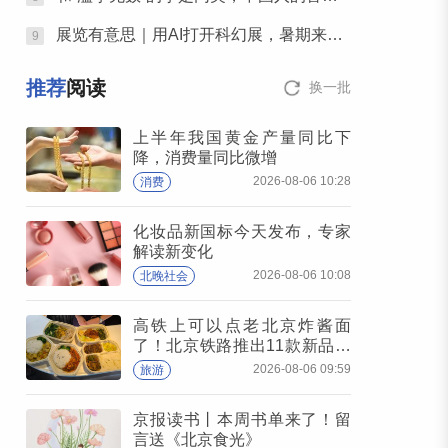
展览有意思｜用AI打开科幻展，暑期来北京体验“南天门计划”科幻装备
9
推荐
阅读
换一批
上半年我国黄金产量同比下
降，消费量同比微增
2026-08-06 10:28
消费
化妆品新国标今天发布，专家
解读新变化
2026-08-06 10:08
北晚社会
高铁上可以点老北京炸酱面
了！北京铁路推出11款新品高
铁餐
2026-08-06 09:59
旅游
京报读书丨本周书单来了！留
言送《北京食光》