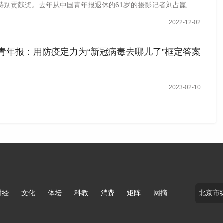
特别贡献奖。去年从中国青年报退休的61岁的摄影记者刘占崑，以
2022-12-02
经不是信息本身，而是判断什么值得学习、什么是真实可信
青年报：用防疫定力为“新冠病毒去哪儿了”框定答案
台辅助开展教学分析，通过采集考试成绩、题目正确率等多
2023-02-10
供个性化策略适配——学生不断做题、不断修正、不断逼近
，但学习绝对不等于试错。”为了在学生与AI互动的学习关系
谢维和指出，智能时代的教师至少需要具备四种新的核心能
、知识鉴别能力，以及元认知引导能力。
自身，提升元认知知识与能力，这正是智能时代对教师知识
财经
文化
体坛
科教
消费
矩阵
网摘