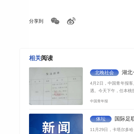
在叶晓梅看来，教师数字素养的核心，并不只
分享到
能在教学中合理应用技术解决实际问题”。因此，
式”。“减负不减效，核心是去冗余、强匹配，须从‘
于吉红表示，未来教师需要成为既能驾驭人工
引领学生全面发展的“人师”，做到教书和育人的内
相关
阅读
“你无法给予自己没有的东西。”坦桑尼亚达
湖北
北晚社会
前沿的数字教学能力，才能把相应能力传递给准
4月2日，中国青年报
遇。今天下午，任本桃
在培育未来教师的实践中，北京师范大学在
中国青年报
关课程，增强师范生“能教、善教”的硬实力，助力
守护学生的“主体性”
国际足
体坛
11月29日，卡塔尔
论坛上的讨论并没有单纯停留在“技术乐观”