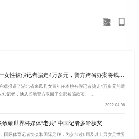
是“会使用技术”，更重要的是“理解技术如何赋能教育，并
她提出，教师培训需要从“统一批发式”转向“按需精准滴灌
我能教你什么’转向‘你需要我帮你解决什么’。”
智能、精准授业解惑的“经师”，又能坚守教育之道、善于
在统一。
累斯萨拉姆大学校长威廉·阿南基瑟提到，高校教师必须具备
一女性被假记者骗走4万多元，警方跨省办案将钱追回
教师，让他们在毕业后成为合格的未来教师。
客户端报道了湖北省来凤县女青年任本桃被假记者骗走4万多元的遭
告知记者，她从当地警方取回了全部被骗款项。 …
校内学科教育中融入人工智能教学理念，开设机器学习等相
2022-04-08
学生打通从校园到讲台的“最后一公里”。
联致敬世界杯媒体“老兵” 中国记者多哈获奖
多哈，国际体育记者协会和国际足联，为参加过8届及以上男女足世界
的层面。越来越多教育研究者开始意识到：AI进入课堂后，