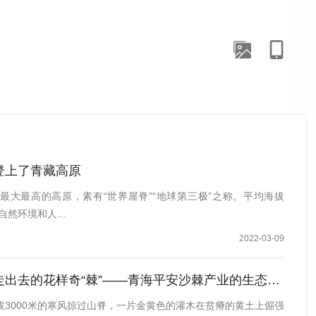
登上了青藏高原
最大最高的高原，素有“世界屋脊”“地球第三极”之称。平均海拔
对自然环境和人…
2022-03-09
多县境内拍摄的扎陵湖一角（无人机照片）。新华社记者 李占轶 摄
安全屏障的生动缩影，“高原蓝、江河清、草原绿”正成为
去的花样奇“棘”——青海平安沙棘产业的生态与财富“绿色”密码
拔3000米的寒风掠过山脊，一片金黄色的灌木在贫瘠的黄土上倔强