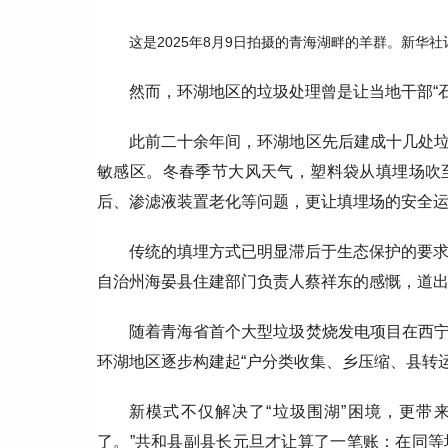
这是2025年8月9日拍摄的青海湖畔的羊群。新华社
然而，环湖地区的垃圾处理曾是让当地干部“
此前二十余年间，环湖地区先后建成十几处
敏感区。冬春季节大风天气，塑料袋从填埋场吹
后、渗滤液装置老化等问题，更让填埋场的安全
传统的填埋方式已明显滞后于生态保护的要求。
自治州海晏县住建部门负责人蔡祥东的感慨，道
随着青海省首个大型垃圾焚烧发电项目在西
环湖地区逐步构建起“户分类收集、乡压缩、县转
新模式不仅解决了“垃圾围湖”困境，更带
了。”共和县副县长元旦才让算了一笔账：在同