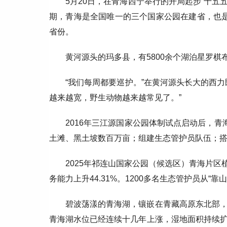
5月20日，在青海西宁举行的开局起步“十五
期，青海是全国唯一的三个国家公园在建省，也是
省份。
黄河源头的玛多县，有5800余个湖泊星罗棋
“我们每周都要巡护。”在黄河源头长大的西
越来越宽，野生动物越来越常见了。”
2016年三江源国家公园体制试点启动后，青
土滩、黑土坡数百万亩；组建生态管护员队伍；搭
2025年祁连山国家公园（候选区）青海片区植
务能力上升44.31%。1200多名生态管护员从“
碧波荡漾的青海湖，镶嵌在青藏高原东北部
青海湖水位已经连续十几年上涨，湿地面积持续