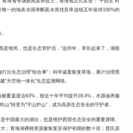
五”青海省专场新闻发布会上，青海省正式宣告：“十四五”时
唯一的地表水国考断面水质优良率连续五年保持100%的
布。
力既是牧民，也是生态管护员，“这些年，草长起来了，湖面
海打出生态治理“组合拳”：科学减畜恢复草场，累计治理黑
建“天空地一体化”生态监测网络。
被覆盖度达63%，较近十年平均提升28.4%，水源涵养服
靠山吃山”转变为“守山护山”，成为高原生态安全的守护者。
，是中国最大的湖泊，也是维护西部生态安全的重要屏障。
扩大；青海湖裸鲤资源量恢复至保护初期的数十倍；普氏原