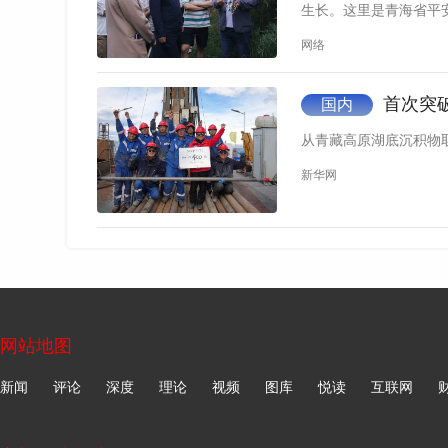
生长。这里是青海省平
“目前，青海省正在积极推进自然保护地整
网络
越来越亮眼。”青海省林业和草原局副局长侯天民
更多热点速报、权威资讯、深度分析尽在北京日报
首次突
国内
从青藏高原湖底沉积物
来源：新华网
新华网
如遇作品内容、版权等问题，请在相关文章刊发之日起30日
网站地图
新闻
评论
深度
理论
视频
图库
悦读
互联网