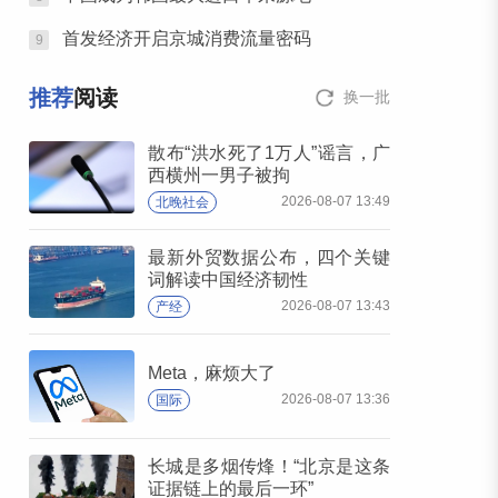
首发经济开启京城消费流量密码
9
推荐
阅读
换一批
散布“洪水死了1万人”谣言，广
西横州一男子被拘
2026-08-07 13:49
北晚社会
最新外贸数据公布，四个关键
词解读中国经济韧性
2026-08-07 13:43
产经
Meta，麻烦大了
2026-08-07 13:36
国际
长城是多烟传烽！“北京是这条
证据链上的最后一环”