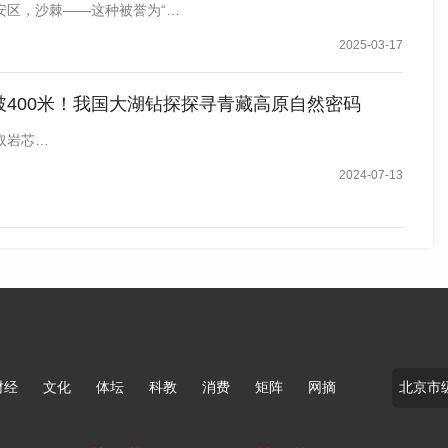
安区，沙棘——这种被誉为“…
合优化工作，不断夯实高原生态本底，生物多样性保护成效
2025-03-17
表示。
App
破400米！我国大湖钻探探寻青藏高原自然密码
取岩芯…
2024-07-13
内与本网联系。版权侵权联系电话：010-85202353
财经
文化
体坛
科教
消费
矩阵
网摘