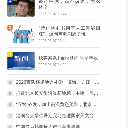
1
银行午休，该不该休，怎么
休？
2026-08-07 13:44
2
“禁止将本书用于人工智能训
练”，这句声明刺痛了谁
2026-08-07 09:44
3
秋实累累 | 金秋赴约 乐享丰收
2026-08-07 14:29
2026百队杯场地巡礼②︱瀛海、亦庄、小花猫赛区将承办多组别百队杯比赛
4
打造北京长安街沿线新地标！中建一局中标CBD核心区Z9地块项目
5
“五警”齐发，加上高温黄色预警，北京目前“六警”生效中
6
港澳台大学生暑期实习走进国家天文台兴隆站，大国重器震撼人心
7
中国成为韩国最大进口车来源地
8