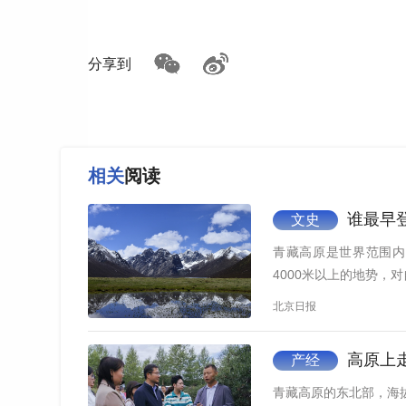
分享到
相关
阅读
谁最早
文史
青藏高原是世界范围内
4000米以上的地势，
北京日报
这是2026年3月10日在青海省果洛藏族自治州玛
青海湖的生态保护实践，是青海全省筑牢生态
高原上走出
产经
常态。
青藏高原的东北部，海