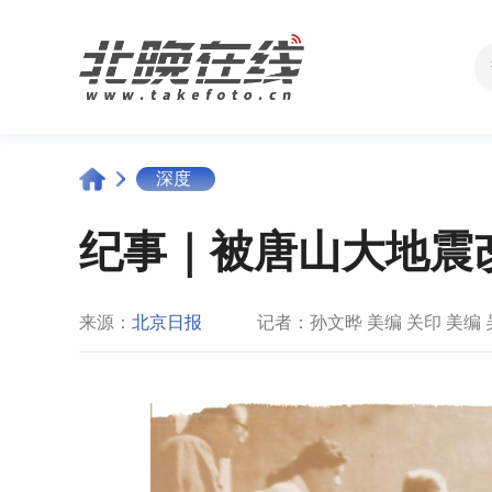
深度
纪事｜被唐山大地震
来源：
北京日报
记者：孙文晔 美编 关印 美编 