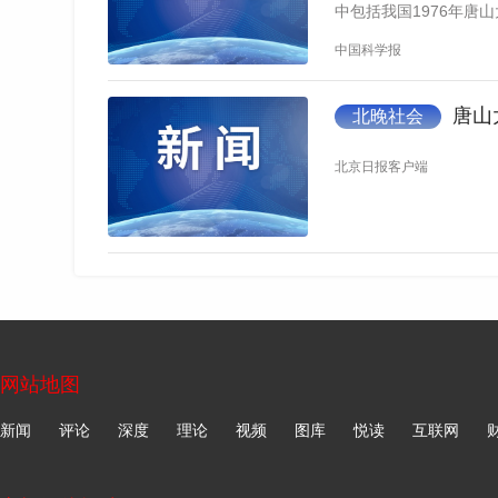
中包括我国1976年唐山
中国科学报
唐山
北晚社会
北京日报客户端
网站地图
新闻
评论
深度
理论
视频
图库
悦读
互联网
唐山地震救灾现场，当时仍在用软担架抬病人。