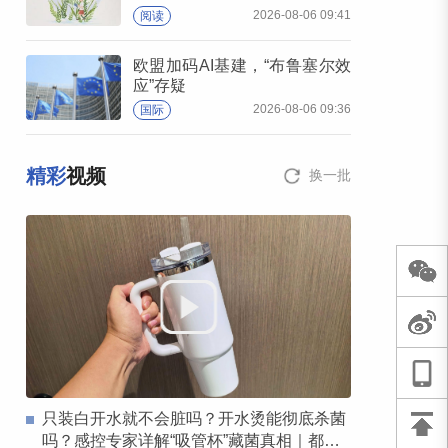
2026-08-06 09:41
阅读
欧盟加码AI基建，“布鲁塞尔效
应”存疑
2026-08-06 09:36
国际
精彩
视频
换一批
只装白开水就不会脏吗？开水烫能彻底杀菌
吗？感控专家详解“吸管杯”藏菌真相｜都视