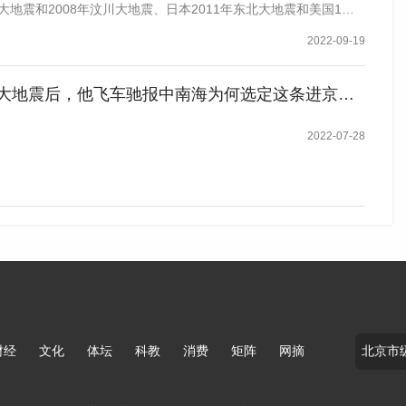
大地震和2008年汶川大地震、日本2011年东北大地震和美国1…
2022-09-19
大地震后，他飞车驰报中南海为何选定这条进京路线？
2022-07-28
财经
文化
体坛
科教
消费
矩阵
网摘