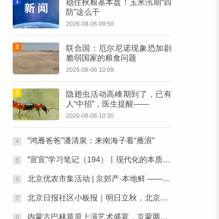
1
稳住秋粮基本盘！玉米汛期“四
防”这么干
2026-08-06 09:50
2
联合国：厄尔尼诺现象恐加剧
脆弱国家的粮食问题
2026-08-06 10:09
3
隐翅虫活动高峰期到了，已有
人“中招”，医生提醒——
2026-08-06 10:30
“鸿雁爸爸”潘清泉：来南海子看“雁浪”
4
“宣宣”学习笔记（194）丨现代化的本质是人的现代化
5
北京优农市集活动 | 京郊产·本地鲜 ——本周六，去朝阳公园“鲜”起来！
6
北京日报社区小板报｜明日立秋，北京还要热多久？
7
内蒙古巴林草原上演艺术盛宴，京蒙两地艺术家携手为人民歌唱
8