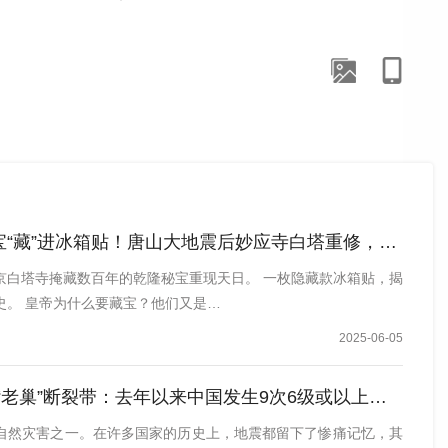
“藏”进冰箱贴！唐山大地震后妙应寺白塔重修，有何惊天发现？
，面对那些被罕见感染折磨致死的伤员，这位年轻医生，第
京白塔寺掩藏数百年的乾隆秘宝重现天日。 一枚隐藏款冰箱贴，揭
史。 皇帝为什么要藏宝？他们又是…
2025-06-05
奔走呼吁，最终推动建立了中国第一个现代化医疗急救中
“老巢”断裂带：去年以来中国发生9次6级或以上地震
史。
自然灾害之一。在许多国家的历史上，地震都留下了惨痛记忆，其