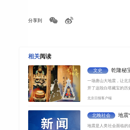
分享到
相关
阅读
1960年代李宗浩医生站在北京急救站门前
乾隆秘宝
文史
面对那些因灾害和救援不当造成的截瘫病人
一场唐山大地震，让北
一次感受到一种彻骨的无力感。
开了这段白塔藏宝的历
北京日报客户端
正是这种无力感，驱动他以近乎执拗的方式
心，促成了全国统一的“120”急救电话的启用。
地震
北晚社会
这是一段从废墟中生长出来的中国现代急救
地震是人类社会面临的