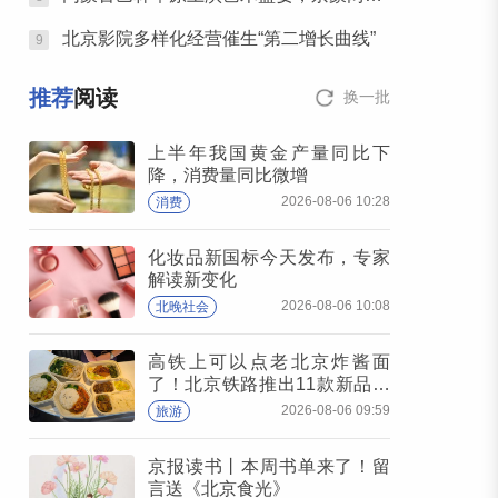
北京影院多样化经营催生“第二增长曲线”
9
推荐
阅读
换一批
上半年我国黄金产量同比下
降，消费量同比微增
2026-08-06 10:28
消费
化妆品新国标今天发布，专家
解读新变化
2026-08-06 10:08
北晚社会
高铁上可以点老北京炸酱面
了！北京铁路推出11款新品高
铁餐
2026-08-06 09:59
旅游
京报读书丨本周书单来了！留
言送《北京食光》