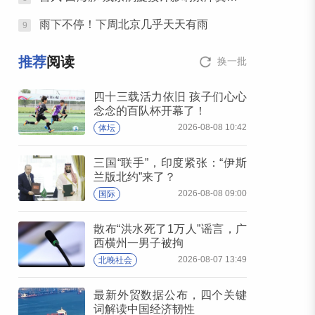
雨下不停！下周北京几乎天天有雨
9
推荐
阅读
换一批
四十三载活力依旧 孩子们心心
念念的百队杯开幕了！
2026-08-08 10:42
体坛
三国“联手”，印度紧张：“伊斯
兰版北约”来了？
2026-08-08 09:00
国际
散布“洪水死了1万人”谣言，广
西横州一男子被拘
2026-08-07 13:49
北晚社会
最新外贸数据公布，四个关键
词解读中国经济韧性