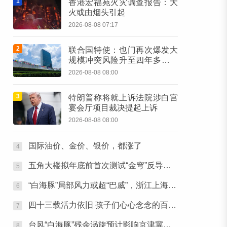
1
香港宏福苑火灾调查报告：大
火或由烟头引起
2026-08-08 07:17
2
联合国特使：也门再次爆发大
规模冲突风险升至四年多来最
高水平
2026-08-08 08:00
3
特朗普称将就上诉法院涉白宫
宴会厅项目裁决提起上诉
2026-08-08 08:00
国际油价、金价、银价，都涨了
4
五角大楼拟年底前首次测试“金穹”反导系统
5
“白海豚”局部风力或超“巴威”，浙江上海处于台风危险半圆
6
四十三载活力依旧 孩子们心心念念的百队杯开幕了！
7
台风“白海豚”残余涡旋预计影响京津冀等地
8