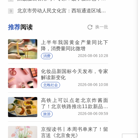
北京市劳动人民文化宫：西垣通道区域将临时关闭
9
推荐
阅读
换一批
上半年我国黄金产量同比下
降，消费量同比微增
2026-08-06 10:28
消费
化妆品新国标今天发布，专家
解读新变化
2026-08-06 10:08
北晚社会
高铁上可以点老北京炸酱面
了！北京铁路推出11款新品高
铁餐
2026-08-06 09:59
旅游
京报读书丨本周书单来了！留
言送《北京食光》