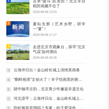
1
百米“骏马”跃农田！北京丰台
稻田画藏不住了
2026-08-06 13:53
2
夏耘生辉 | 艺术乡野，研学
一“夏”！
2026-08-06 17:17
3
走进北京市观象台，探寻“北京
气温”如何测出
2026-08-06 06:26
云海伴日出！金山岭长城上演绝美画卷
4
“鹬蚌相亲”文创火了！丰子恺画里的善意，成了可以随身携带的治愈感
5
踏中轴寻古韵，北京青少年邂逅非遗文化
6
河北滦平：云海伴日出，金山岭长城上演绝美画卷
7
防蚊服装管用吗？专家：蚊子爱深色，穿浅色衣服不易招蚊子
8