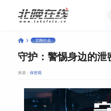
北晚社会
守护：警惕身边的泄密
来源：
保密观