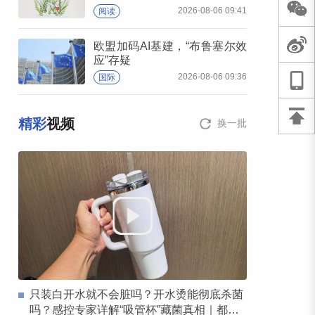
2026-08-06 09:41
阅读
欧盟加码AI基建，“布鲁塞尔效
应”存疑
2026-08-06 09:36
国际
精彩
视频
换一批
只装白开水就不会脏吗？开水烫能彻底杀菌
吗？感控专家详解“吸管杯”藏菌真相｜都视