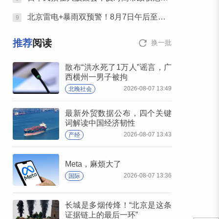
北京雷电+暴雨双预警！8月7日午后至夜间有明显雷雨，六区升级暴雨黄色预警
9
推荐
阅读
换一批
散布“洪水死了1万人”谣言，广
西横州一男子被拘
2026-08-07 13:49
北晚社会
最新外贸数据公布，四个关键
词解读中国经济韧性
2026-08-07 13:43
产经
Meta，麻烦大了
2026-08-07 13:36
国际
长城是多烟传烽！“北京是这条
证据链上的最后一环”