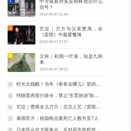
1
中方最新对美反制释放出什么
信号？
2026-08-07 11:46
2
艺绽｜万方与父亲曹禺，在
《雷雨》中最爱蘩漪
2026-08-07 07:57
3
立秋｜初闻一叶落，知是九秋
来
2026-08-07 09:21
时光太残酷！当年《爸爸去哪儿》里的萌娃居然长成了这样？
4
特朗普再签行政令，禁止“生育旅游”收紧“出生公民权”
5
艺绽｜曹禺女儿万方：北京人艺《雷雨》，“是它原生的样子”
6
泰国官方：校园枪击案死亡人数升至7人
7
日本民众在大阪集会，反对高市政权危险动向
8