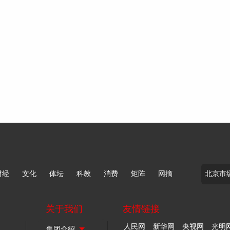
财经
文化
体坛
科教
消费
矩阵
网摘
关于我们
友情链接
人民网
新华网
央视网
光明