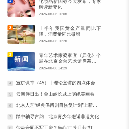
1
化妆品新国标今天发布，专家
解读新变化
2026-08-06 10:08
2
上半年我国黄金产量同比下
降，消费量同比微增
2026-08-06 10:28
3
青年艺术家梁家宜《异化》个
展在北京金台艺术馆启幕：以
先锋艺术跨界公益，探寻“身体
2026-08-06 14:29
生成”的时代命题
宣讲课堂（45）丨理论宣讲的四点体会
4
云海伴日出！金山岭长城上演绝美画卷
5
北京人艺“经典保留剧目恢复计划”上新，潮热夏夜下起一场“雷雨”
6
踏中轴寻古韵，北京青少年邂逅非遗文化
7
劳动合同不写工资？当心“口头月薪”打水漂
8