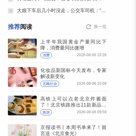
大娘下车后几小时没走，公交车司机：“这不对劲！”
9
推荐
阅读
换一批
上半年我国黄金产量同比下
降，消费量同比微增
2026-08-06 10:28
消费
化妆品新国标今天发布，专家
解读新变化
2026-08-06 10:08
北晚社会
高铁上可以点老北京炸酱面
了！北京铁路推出11款新品高
铁餐
2026-08-06 09:59
旅游
京报读书丨本周书单来了！留
言送《北京食光》