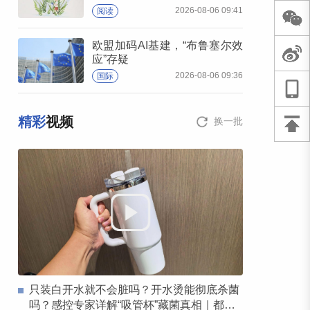
2026-08-06 09:41
阅读
欧盟加码AI基建，“布鲁塞尔效
应”存疑
2026-08-06 09:36
国际
精彩
视频
换一批
只装白开水就不会脏吗？开水烫能彻底杀菌
吗？感控专家详解“吸管杯”藏菌真相｜都视