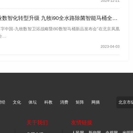
2024-11-21
数智化转型升级 九牧i90全水路除菌智能马桶全球首发
 数字中国-九牧数智卫浴战略暨i90数智马桶新品发布会”在北京凤凰
全…
2023-04-03
财经
文化
体坛
科教
消费
矩阵
网摘
关于我们
友情链接
人民网
新华网
央视网
光明