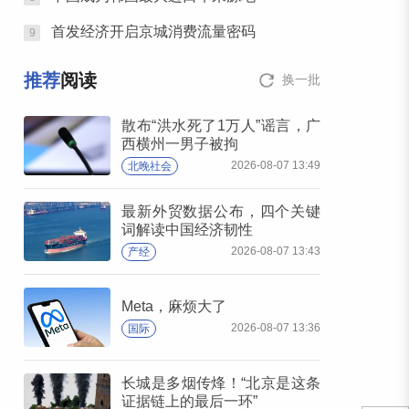
首发经济开启京城消费流量密码
9
推荐
阅读
换一批
散布“洪水死了1万人”谣言，广
西横州一男子被拘
2026-08-07 13:49
北晚社会
最新外贸数据公布，四个关键
词解读中国经济韧性
2026-08-07 13:43
产经
Meta，麻烦大了
2026-08-07 13:36
国际
长城是多烟传烽！“北京是这条
证据链上的最后一环”