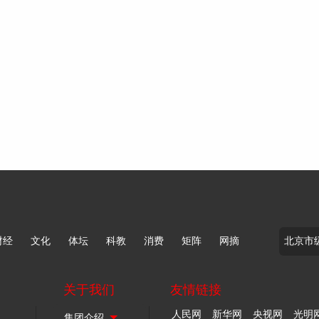
财经
文化
体坛
科教
消费
矩阵
网摘
关于我们
友情链接
人民网
新华网
央视网
光明