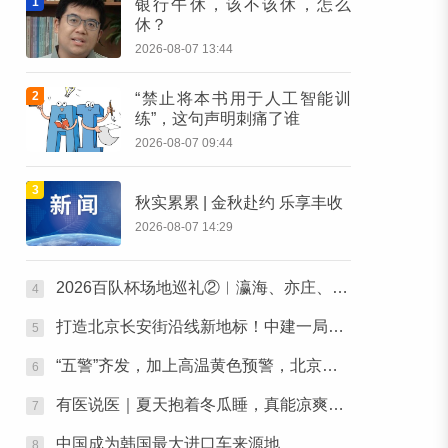
1
银行午休，该不该休，怎么
休？
2026-08-07 13:44
2
“禁止将本书用于人工智能训
练”，这句声明刺痛了谁
2026-08-07 09:44
3
秋实累累 | 金秋赴约 乐享丰收
2026-08-07 14:29
2026百队杯场地巡礼②︱瀛海、亦庄、小花猫赛区将承办多组别百队杯比赛
4
打造北京长安街沿线新地标！中建一局中标CBD核心区Z9地块项目
5
“五警”齐发，加上高温黄色预警，北京目前“六警”生效中
6
有医说医｜夏天抱着冬瓜睡，真能凉爽入眠吗？医生提醒：4类人群不建议尝试
7
中国成为韩国最大进口车来源地
8