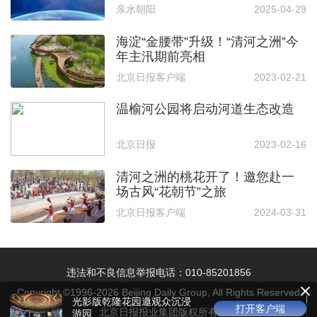
亲水朝阳
2025-04-29
海淀“金腰带”升级！“清河之洲”今
年主汛期前亮相
北京日报客户端
2023-02-21
温榆河公园将启动河道生态改造
北京日报
2023-02-16
清河之洲的桃花开了！邀您赴一
场古风“花朝节”之旅
北京日报客户端
2024-03-31
违法和不良信息举报电话：010-85201856
Copyright ©1996-
2026
Beijing Daily Group, All Rights Reserved
光影版乾隆花园邀观众沉浸
打开客户端
北京日报报业集团版权所有
游园