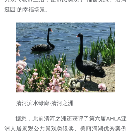
逛园”的幸福场景。
清河滨水绿廊·清河之洲
据悉，此前清河之洲还获评了第六届AHLA亚
洲人居景观公共景观类银奖、美丽河湖优秀案例