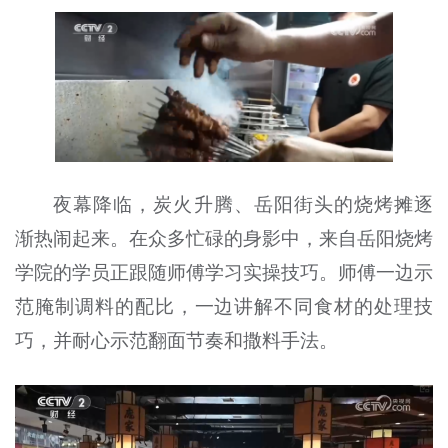
夜幕降临，炭火升腾、岳阳街头的烧烤摊逐
渐热闹起来。在众多忙碌的身影中，来自岳阳烧烤
学院的学员正跟随师傅学习实操技巧。师傅一边示
范腌制调料的配比，一边讲解不同食材的处理技
巧，并耐心示范翻面节奏和撒料手法。