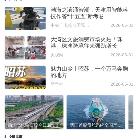
渤海之滨涌智潮，天津用智能科
技作答“十五五”新考卷
中央广电总台国际在线
2026-05-31
大湾区文旅消费市场火热！珠
港、珠澳跨境往来强劲增长
央视网
2026-05-31
魅力山乡丨昭苏，一个万马奔腾
的地方
新华社
2026-05-31
西十高铁陕西段今日启动试运行
我国首艘货舱系统全国产低温阀LNG运输船交付