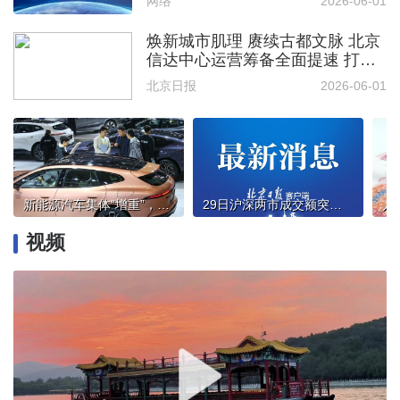
网络
2026-06-01
焕新城市肌理 赓续古都文脉 北京
信达中心运营筹备全面提速 打造
首都核心区城市更新标杆
北京日报
2026-06-01
新能源汽车集体“增重”，行业迎来新考题
29日沪深两市成交额突破3万亿
视频