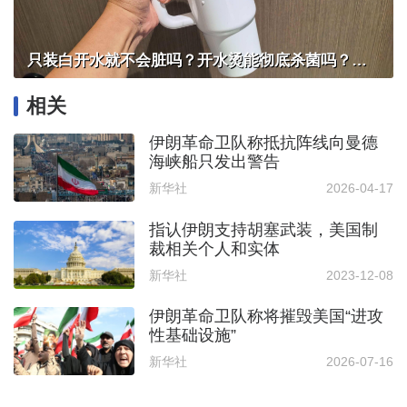
只装白开水就不会脏吗？开水烫能彻底杀菌吗？感控专家详解“吸管杯”藏菌真相｜都视频·热观察
相关
伊朗革命卫队称抵抗阵线向曼德
海峡船只发出警告
新华社
2026-04-17
指认伊朗支持胡塞武装，美国制
裁相关个人和实体
新华社
2023-12-08
伊朗革命卫队称将摧毁美国“进攻
性基础设施”
新华社
2026-07-16