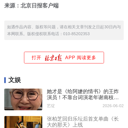
来源：北京日报客户端
如遇作品内容、版权等问题，请在相关文章刊发之日起30日内与
本网联系。版权侵权联系电话：010-85202353
打开
APP 阅读更多
文娱
她才是《给阿嬷的情书》的王炸
演员！不靠台词演老年谢南枝一
样看哭万千观众
艺绽
2026-06-02
张柏芝回归乐坛后首支单曲《长
大的那天》上线