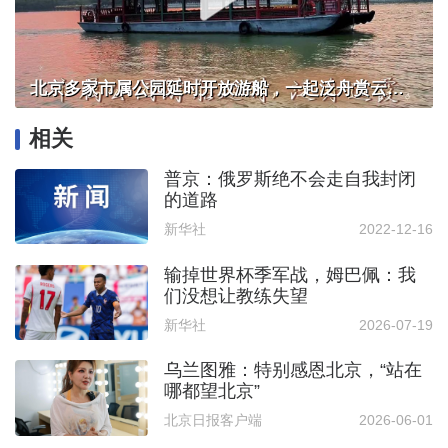
北京多家市属公园延时开放游船，一起泛舟赏云霞！
相关
普京：俄罗斯绝不会走自我封闭
的道路
新华社
2022-12-16
输掉世界杯季军战，姆巴佩：我
们没想让教练失望
新华社
2026-07-19
乌兰图雅：特别感恩北京，“站在
哪都望北京”
北京日报客户端
2026-06-01