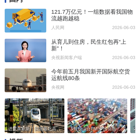
121.7万亿元！一组数据看我国物
流越跑越稳
人民网
2026-06-03
从育儿到住房，民生红包再“上
新”！
央视新闻客户端
2026-06-03
今年前五月我国新开国际航空货
运航线80条
央视网
2026-06-03
进度条刷新！我国最北高铁哈伊高铁开行首趟动车组测试列车
5月份综合PMI产出指数保持扩张——经济向新向优发展稳步推进