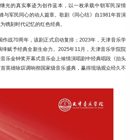
黄继光的真实事迹为创作蓝本，以一枚承载中朝军民深情
锋与军民同心的动人篇章。歌剧《同心结》自1981年首演
成为镌刻时代记忆的红色经典。
国作战70周年，该剧正式启动复排；2023年，天津音乐学
绎赋予经典全新生命力。2025年11月，天津音乐学院院
国音乐金钟奖开幕式音乐会上倾情演唱剧中经典唱段《抬头
这首英雄咏叹调响彻国家级音乐盛典，赢得现场观众经久不