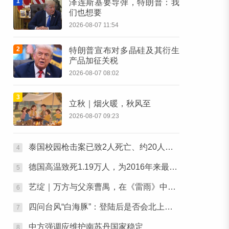
1
泽连斯基要导弹，特朗普：我
们也想要
2026-08-07 11:54
2
特朗普宣布对多晶硅及其衍生
产品加征关税
2026-08-07 08:02
3
立秋｜烟火暖，秋风至
2026-08-07 09:23
泰国校园枪击案已致2人死亡、约20人受伤，现场视频公布
4
德国高温致死1.19万人，为2016年来最高纪录
5
艺绽｜万方与父亲曹禺，在《雷雨》中最爱蘩漪
6
四问台风“白海豚”：登陆后是否会北上，将影响哪些地方？
7
中方强调应维护南苏丹国家稳定
8