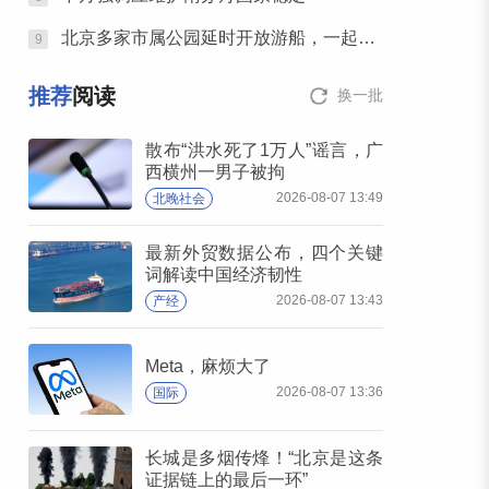
北京多家市属公园延时开放游船，一起泛舟赏云霞！
9
推荐
阅读
换一批
散布“洪水死了1万人”谣言，广
西横州一男子被拘
2026-08-07 13:49
北晚社会
最新外贸数据公布，四个关键
词解读中国经济韧性
2026-08-07 13:43
产经
Meta，麻烦大了
2026-08-07 13:36
国际
长城是多烟传烽！“北京是这条
证据链上的最后一环”