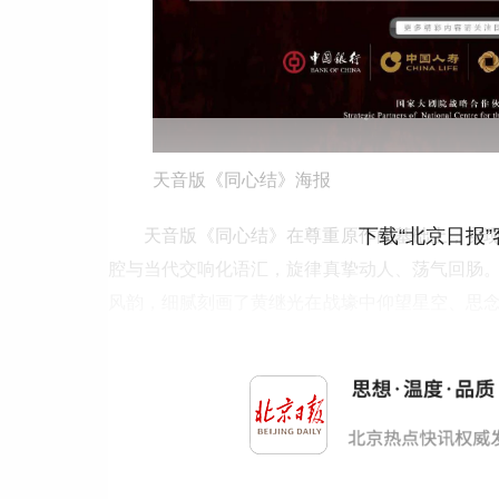
天音版《同心结》海报
下载“北京日报
天音版《同心结》在尊重原作的基础上，实
腔与当代交响化语汇，旋律真挚动人、荡气回肠
风韵，细腻刻画了黄继光在战壕中仰望星空、思
具辨识度的音乐记忆。
作为天津音乐学院“以艺铸魂、以美育人”的
魂育人”工程重点剧目，斩获中国歌剧节优秀剧目奖
国全网直播中，天津音乐学院《同心结》经典唱
共鸣。