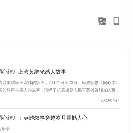
宏伟表示：“《同心结》走进国家大剧院，是天津音乐学院
国际艺术节，从英雄故里到烈士陵园，我们一路以歌声致敬
故事、传承英雄精神，让同心结所承载的家国情怀在新时代
同心结》上演黄继光感人故事
高音歌唱家王宏伟的歌声，7月21日至23日，民族歌剧《同心结》
美的歌声与感人的故事，演绎了抗美援朝志愿军英雄黄继光的英雄
2023-07-24
同心结》：英雄叙事穿越岁月震撼人心
音乐学…