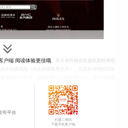
”客户端 阅读体验更佳哦
现了音乐与舞美的全面升级。音乐创作融合民族歌剧经典唱
。剧中经典唱段《抬头仰望夜黑的天》，以质朴深情的民歌
念家乡的内心世界，旋律朗朗上口却直抵人心，成为全剧最
标杆之作，该剧先后入选国家艺术基金资助项目、教育部“铸
。2026年4月22日，在第十三批在韩志愿军烈士遗骸归
段还登上了直播大屏，以艺术之名告慰英灵，引发国人广泛
扫描二维码
下载手机客户端