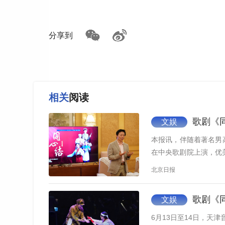
本次国家大剧院演出由王宏伟领衔主演。王
分享到
艺术育人成果的集中展现。从金钟奖舞台到上海
英雄，就是希望用民族歌剧让年轻一代读懂英雄
绽放光芒。”
相关
阅读
歌剧《
文娱
本报讯，伴随着著名男
在中央歌剧院上演，优
事迹…
北京日报
歌剧《
文娱
6月13日至14日，天津