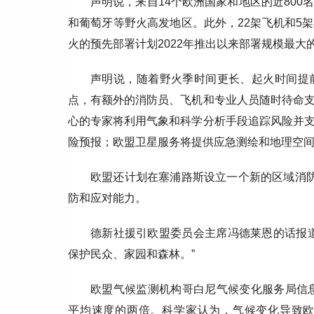
声明说，来自14个欧洲国家和地区的近80
和葡萄牙等野火高发地区。此外，22架飞机和5
火的预先部署计划2022年推出以来部署规模最大
声明说，随着野火季时间更长、起火时间提
点，有额外的消防员、飞机和专业人员随时待命
心的专家将利用气象和科学分析手段追踪风险并
险预报；欧盟卫星服务将提供应急测绘和地理空
欧盟还计划在塞浦路斯设立一个新的区域消
防和应对能力。
德新社援引欧盟委员会主席冯德莱恩的话报
保护民众、家园和森林。”
欧盟气候监测机构哥白尼气候变化服务局信息
平均速度的两倍。科学家认为，气候变化导致