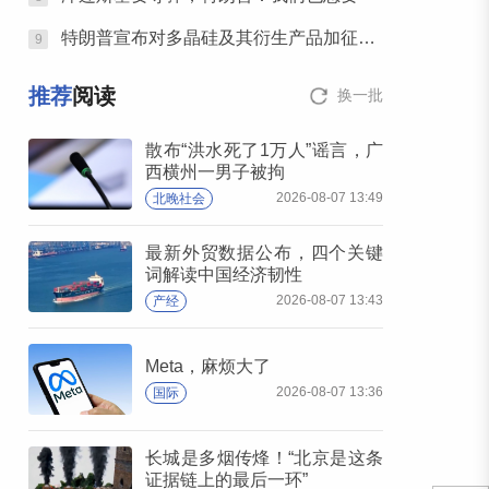
特朗普宣布对多晶硅及其衍生产品加征关税
9
推荐
阅读
换一批
散布“洪水死了1万人”谣言，广
西横州一男子被拘
2026-08-07 13:49
北晚社会
最新外贸数据公布，四个关键
词解读中国经济韧性
2026-08-07 13:43
产经
Meta，麻烦大了
2026-08-07 13:36
国际
长城是多烟传烽！“北京是这条
证据链上的最后一环”