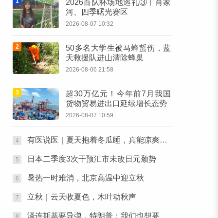
1
2026百队杯场地巡礼③︱肖家
河、四季曙光赛区
2026-08-07 10:32
2
50多名大学生被马蜂蜇伤，蓝
天救援队进山清除蜂巢
2026-08-06 21:58
3
超30万亿元！今年前7月我国
货物贸易进出口延续增长态势
2026-08-07 10:59
有医说医｜夏天抱着冬瓜睡，真能凉爽入眠吗？医生提醒：4类人群不建议尝试
4
日本二季度3次干预汇市未改日元颓势
5
暑热一时难消，北京高温中迎立秋
6
立秋｜云天收夏色，木叶动秋声
7
泽连斯基要导弹，特朗普：我们也想要
8