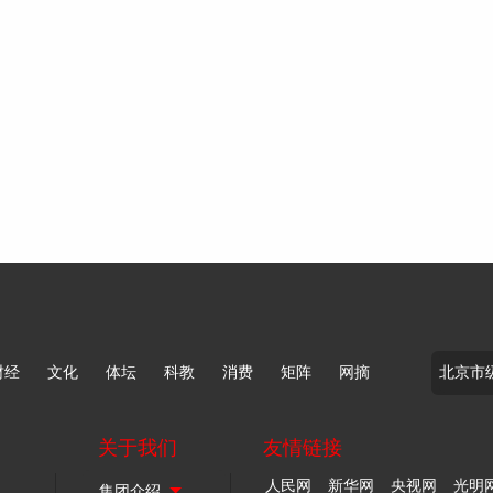
财经
文化
体坛
科教
消费
矩阵
网摘
关于我们
友情链接
人民网
新华网
央视网
光明