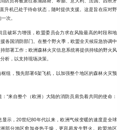
0名消防员将被派往塞浦路斯、希腊、意大利、法国、西班牙
架直升机已处于待命状态，随时提供支援。这是旨在应对野
的一次。
前且破坏力增强，欧盟委员会力求在风险最高的时段和地
支援各国消防部门。在整个野火季，欧盟全天候应急协调中
支持部署工作；欧洲森林火灾信息系统将提供持续的野火风
间分析，以支持现场决策。
防枢纽，预先部署6架飞机，以加强整个地区的森林火灾预
道：“来自整个（欧洲）大陆的消防员肩负着共同的使命：
显示，20世纪80年代以来，欧洲气候变暖的速度是全球
欧洲部分地区愈加炎热干燥，更容易发生野火。欧盟地区