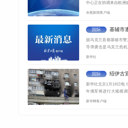
中心正在协调来自欧洲
央视新闻客户端
基辅市遭
国际
据乌克兰首都基辅市警
导弹袭击是乌克兰危机
该…
新华社
绍伊古宣
国际
新华社北京1月18日电
年俄军将进行大规模调
施…
新华网客户端