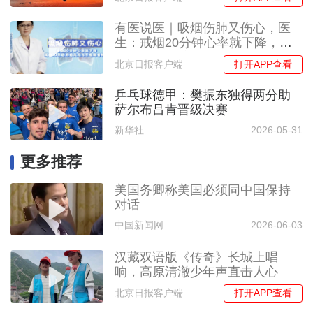
有医说医｜吸烟伤肺又伤心，医
生：戒烟20分钟心率就下降，戒
烟20年后肺癌风险与不吸烟者相
打开APP查看
北京日报客户端
当
乒乓球德甲：樊振东独得两分助
萨尔布吕肯晋级决赛
新华社
2026-05-31
更多推荐
美国务卿称美国必须同中国保持
对话
中国新闻网
2026-06-03
汉藏双语版《传奇》长城上唱
响，高原清澈少年声直击人心
打开APP查看
北京日报客户端