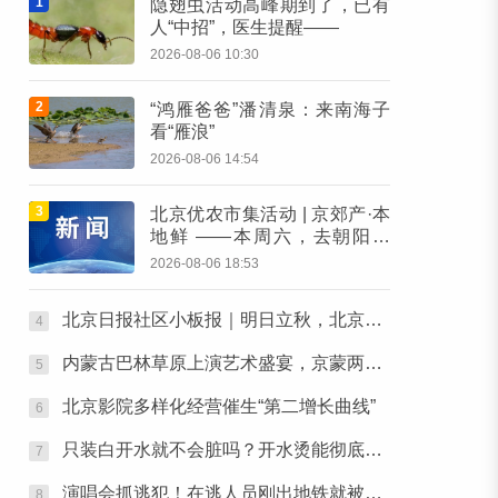
1
隐翅虫活动高峰期到了，已有
人“中招”，医生提醒——
2026-08-06 10:30
2
“鸿雁爸爸”潘清泉：来南海子
看“雁浪”
2026-08-06 14:54
3
北京优农市集活动 | 京郊产·本
地鲜 ——本周六，去朝阳公
园“鲜”起来！
2026-08-06 18:53
北京日报社区小板报｜明日立秋，北京还要热多久？
4
内蒙古巴林草原上演艺术盛宴，京蒙两地艺术家携手为人民歌唱
5
北京影院多样化经营催生“第二增长曲线”
6
只装白开水就不会脏吗？开水烫能彻底杀菌吗？感控专家详解“吸管杯”藏菌真相｜都视频·热观察
7
演唱会抓逃犯！在逃人员刚出地铁就被逮住
8