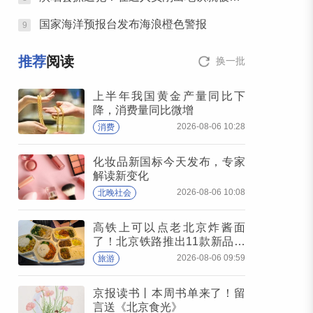
国家海洋预报台发布海浪橙色警报
9
推荐
阅读
换一批
上半年我国黄金产量同比下
降，消费量同比微增
2026-08-06 10:28
消费
化妆品新国标今天发布，专家
解读新变化
2026-08-06 10:08
北晚社会
高铁上可以点老北京炸酱面
了！北京铁路推出11款新品高
铁餐
2026-08-06 09:59
旅游
京报读书丨本周书单来了！留
言送《北京食光》