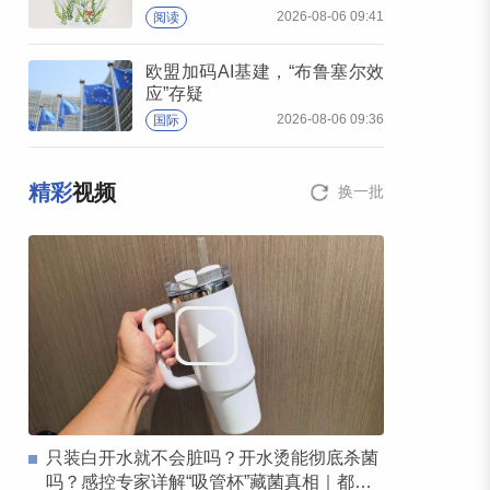
2026-08-06 09:41
阅读
欧盟加码AI基建，“布鲁塞尔效
应”存疑
2026-08-06 09:36
国际
精彩
视频
换一批
只装白开水就不会脏吗？开水烫能彻底杀菌
吗？感控专家详解“吸管杯”藏菌真相｜都视