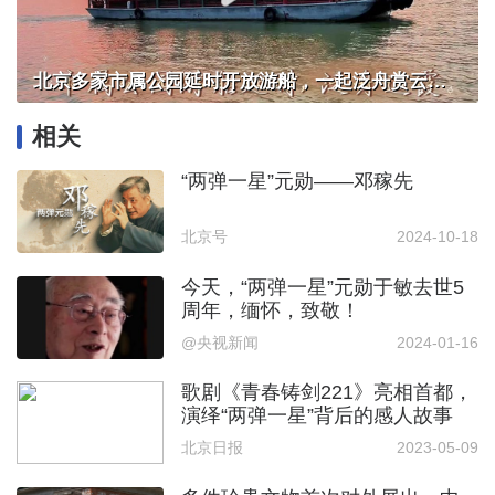
北京多家市属公园延时开放游船，一起泛舟赏云霞！
相关
“两弹一星”元勋——邓稼先
北京号
2024-10-18
今天，“两弹一星”元勋于敏去世5
周年，缅怀，致敬！
@央视新闻
2024-01-16
歌剧《青春铸剑221》亮相首都，
演绎“两弹一星”背后的感人故事
北京日报
2023-05-09