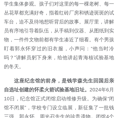
学生集体参观。孩子们对这里的每一棵老树、每一
丛花草都充满好奇，指着红砖厂房和锈迹斑斑的试
车台，迫不及待地想听背后的故事。展厅里，讲解
员有序地引导着队伍，从手稿到仪器、从图纸到实
物，一件件文物前都有学生凑近了细看。有个男孩
盯着郭永怀穿过的旧衣服，小声问：“他当时冷
吗？”讲解员躬下身来，给他讲起青海核试验基地
的冬天。
这座纪念馆的前身，是钱学森先生回国后亲
自选址创建的怀柔火箭试验基地旧址。
2024年6月
10日，纪念馆正式闭馆启动维修升级。为确保“闭
馆不闭展”，学校专门设立临展，新征集了一批钱
三强、郭永怀、周光召先生的珍贵遗物。闭馆4个