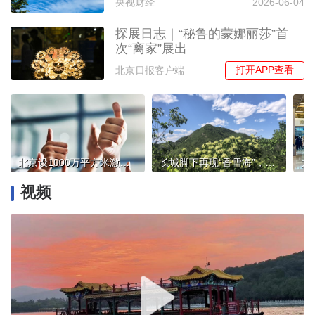
央视财经
2026-06-04
探展日志｜“秘鲁的蒙娜丽莎”首
次“离家”展出
打开APP查看
北京日报客户端
北京设1000万平方米激励指标池支持城市更新，重点保障这些项目
长城脚下再现“香雪海”，八达岭万亩暴马丁香绽放
视频