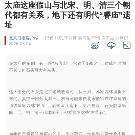
太庙这座假山与北宋、明、清三个朝
代都有关系，地下还有明代“睿庙”遗
址
北京日报客户端
记者 张琪,于丽爽 实习生 李倩 实习生 刘柯彤
2026-06-04
在太庙的东侧，有一座“东假山”，它建于1956年，建成的时间
不长，但石头可大有来头。
这大部分的石头是北京老城改造时，从王府、私家园林里拆下
来的。其中一部分太湖石，极有可能来自北宋徽宗在汴京建的
顶级皇家园林“艮岳”。后来金兵南下，艮岳被毁，石头散落民
间。元、明、清三代建园子，都爱搜罗这些“古董石”。
当年负责修建这座假山的人，叫张蔚庭，他自称是清代叠山世