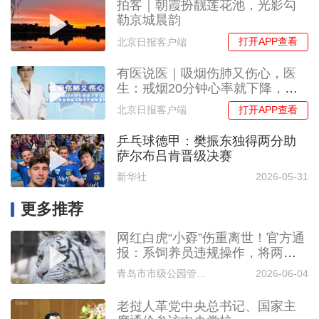
拍客｜朝霞扮靓莲花池，光影勾
勒京城晨韵
打开APP查看
北京日报客户端
有医说医｜吸烟伤肺又伤心，医
生：戒烟20分钟心率就下降，戒
烟20年后肺癌风险与不吸烟者相
打开APP查看
北京日报客户端
当
乒乓球德甲：樊振东独得两分助
萨尔布吕肯晋级决赛
新华社
2026-05-31
更多推荐
网红白虎“小孬”伤重离世！官方通
报：系饲养员违规操作，将两只
白虎外放至同一外展区造成此事
青岛市市级公园管理服务中心
2026-06-04
老挝人革党中央总书记、国家主