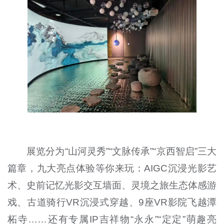
展览分为“山河灵秀”“文脉传承”“京西智启”三大
篇章，九大亮点体验等你来玩：AIGC沉浸光影艺
术、史前记忆光影交互墙面、灵境之旅生态体感游
戏、古道骑行VR沉浸式穿越、9座VR影院飞越潭
柘寺……还有专属IP吉祥物“永永”“定定”萌趣亮