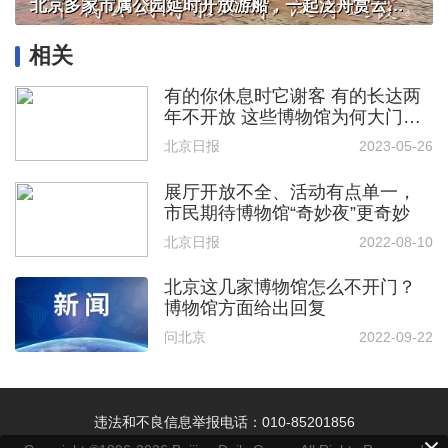
北京多家市属公园延时开放游船，一起泛舟赏云霞！
相关
有的你休息时它谢客 有的长达两
年不开放 这些博物馆为何大门常
紧闭
北京日报
2023-05-26
展厅开放不全、活动有点单一，
市民期待博物馆“奇妙夜”更奇妙
北京日报
2022-08-10
北京这几家博物馆怎么不开门？
博物馆方面给出回复
问北京
2022-09-22
违法和不良信息举报电话：010-85201856