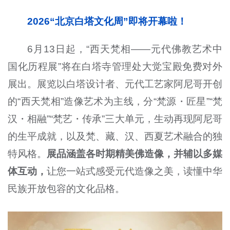
2026“北京白塔文化周”即将开幕啦！
6月13日起，“西天梵相——元代佛教艺术中
国化历程展”将在白塔寺管理处大觉宝殿免费对外
展出。展览以白塔设计者、元代工艺家阿尼哥开创
的“西天梵相”造像艺术为主线，分“梵源・匠星”“梵
汉・相融”“梵艺・传承”三大单元，生动再现阿尼哥
的生平成就，以及梵、藏、汉、西夏艺术融合的独
特风格。
展品涵盖各时期精美佛造像，并辅以多媒
体互动，
让您一站式感受元代造像之美，读懂中华
民族开放包容的文化品格。