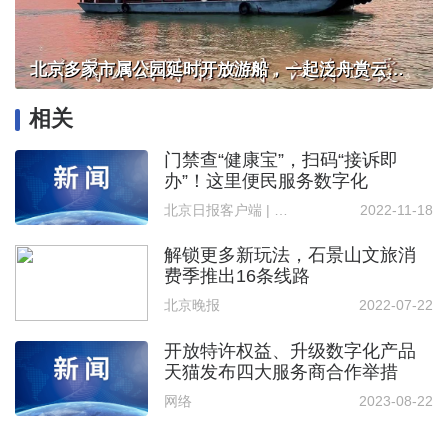
北京多家市属公园延时开放游船，一起泛舟赏云霞！
相关
门禁查“健康宝”，扫码“接诉即
办”！这里便民服务数字化
北京日报客户端 | 记者 骆倩雯
2022-11-18
解锁更多新玩法，石景山文旅消
费季推出16条线路
北京晚报
2022-07-22
开放特许权益、升级数字化产品
天猫发布四大服务商合作举措
网络
2023-08-22