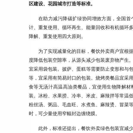
区建设、花园城市打造等标准。
在助力减污降碳扩绿协同增效方面，全国首
计、重复使用、循环再生、能量回收和有机循环
降解、重复使用四大原则。
为了实现减量化的目标，餐饮外卖商户宜根
度降低包装空隙率，从源头减少包装废弃物产生
宜采用袋包装。披萨、蛋糕等需要防止变形和与
等，宜采用有简易封口的包装。烧烤类餐品宜采
食等无汤汁高温高油类餐品，宜使用生物降解材
装。冰粉、水果捞、冷串、米皮、麻辣拌等常温
粉丝汤、粥品、毛血旺、水煮鱼、麻辣烫、冒菜
时，可少量使用窄幅封边缠绕膜。
此外，标准还提出，餐饮外卖绿色包装宜减