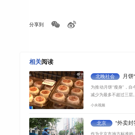
分享到
相关
阅读
月饼
北晚社会
为推动月饼“瘦身”，
减少为最多不超过三层
小央视频
“外卖封
北京
作为北京市地方标准的