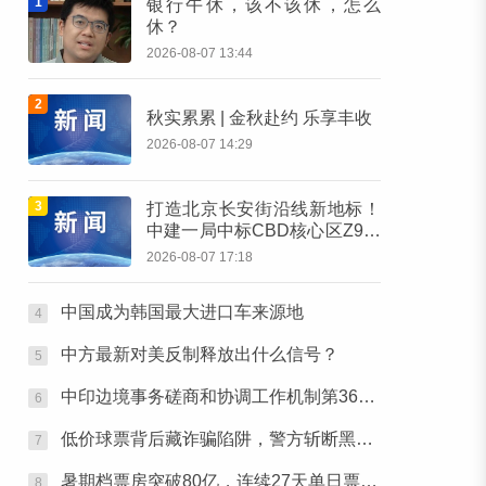
1
银行午休，该不该休，怎么
休？
2026-08-07 13:44
2
秋实累累 | 金秋赴约 乐享丰收
2026-08-07 14:29
3
打造北京长安街沿线新地标！
中建一局中标CBD核心区Z9地
块项目
2026-08-07 17:18
中国成为韩国最大进口车来源地
4
中方最新对美反制释放出什么信号？
5
中印边境事务磋商和协调工作机制第36次会议举行
6
低价球票背后藏诈骗陷阱，警方斩断黑灰产业链
7
暑期档票房突破80亿，连续27天单日票房破亿
8