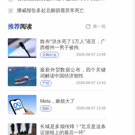
挪威报告多起北极驯鹿异常死亡
9
推荐
阅读
换一批
散布“洪水死了1万人”谣言，广
西横州一男子被拘
2026-08-07 13:49
北晚社会
最新外贸数据公布，四个关键
词解读中国经济韧性
2026-08-07 13:43
产经
Meta，麻烦大了
2026-08-07 13:36
国际
长城是多烟传烽！“北京是这条
证据链上的最后一环”