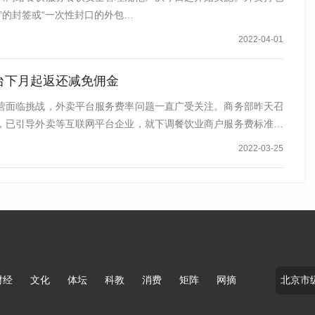
”的封签或“一次性封口的外包…
2022-04-01
台下月起返还减免佣金
营面临挑战，外卖平台服务费率问题一直广受关注。商务部昨天召
，已引导外卖等互联网平台企业，就下调餐饮业商户服务费标准等
2022-03-25
财经
文化
体坛
科教
消费
矩阵
网摘