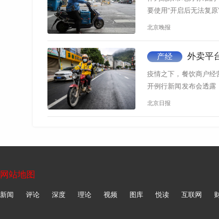
要使用“开启后无法复原
北京晚报
外卖平
产经
疫情之下，餐饮商户经
开例行新闻发布会透露
制定了具…
北京日报
网站地图
新闻
评论
深度
理论
视频
图库
悦读
互联网