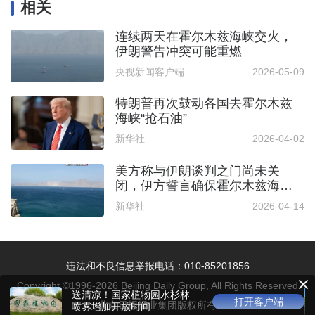
相关
连续两天在霍尔木兹海峡交火，
伊朗警告冲突可能重燃
央视新闻客户端
2026-05-09
特朗普再次鼓动各国去霍尔木兹
海峡“抢石油”
新华社
2026-04-02
美方称与伊朗谈判之门尚未关
闭，伊方誓言确保霍尔木兹海峡
控制权
新华社
2026-04-14
违法和不良信息举报电话：010-85201856
Copyright ©1996-
2026
Beijing Daily Group, All Rights Reserved
送清凉！国家植物园水杉林
打开客户端
北京日报报业集团版权所有
喷雾增加开放时间