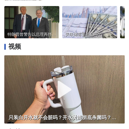
特朗普曾警告以总理再打伊朗或被孤立
美联储需要加息吗？
视频
只装白开水就不会脏吗？开水烫能彻底杀菌吗？感控专家详解“吸管杯”藏菌真相｜都视频·热观察