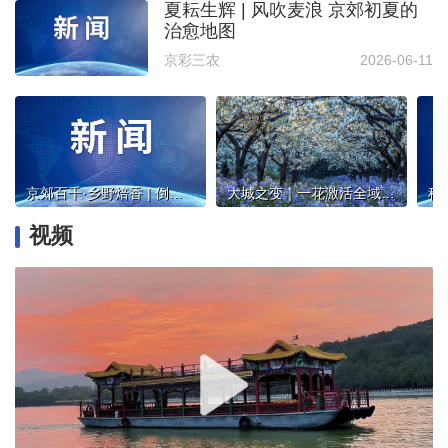
夏耘生辉 | 风吹麦浪 京郊初夏的
治愈地图
京彩三农
2026-06-11
京郊百千·乡野焙香 | 倒计时2天~北京周末微度假，松弛感直接拉满
大城之变｜一花激活全域景 锦绣铺开振兴路
视频